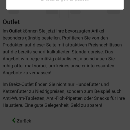
Outlet
Im
Outlet
können Sie jetzt Ihre bevorzugten Artikel
besonders günstig bestellen. Profitieren Sie von den
Produkten auf dieser Seite mit attraktiven Preisnachlässen
auf die bereits scharf kalkulierten Standardpreise. Das
Angebot wird regelmäßig aktualisiert, also schauen Sie
ruhig öfter mal vorbei, um keines unserer interessanten
Angebote zu verpassen!
Im Brekz-Outlet finden Sie nicht nur Hundefutter und
Katzenfutter zu Niedrigpreisen, sondern zum Beispiel auch
Anti-Wurm-Tabletten, Anti-Floh-Pipetten oder Snacks für Ihre
Haustiere. Eine gute Gelegenheit, Geld zu sparen!
Zurück