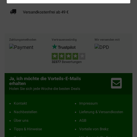
Versandkostenfrei ab 49 €
Zahlungsmethoden
Vertrauenswürdig
Wir versenden mit
32377
Bewertungen
Ja, ich möchte die Vorteils-E-Mails
erhalten
Holen Sie sich jede Woche die besten Deals
Kontakt
Impressum
Nachbestellen
Lieferung & Versandkosten
Über uns
AGB
Tipps & Hinweise
Vorteile von Brekz