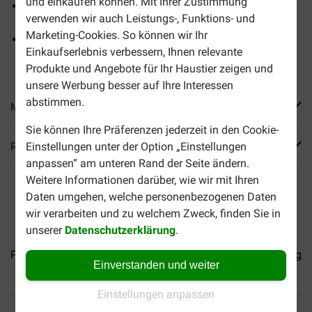
und einkaufen können. Mit Ihrer Zustimmung
Vitamin E sorgt für ein natürliches Abwehrsystem
verwenden wir auch Leistungs-, Funktions- und
Marketing-Cookies. So können wir Ihr
der Energiebedarf ist an die Bedürfnisse kleiner Hunde
Einkaufserlebnis verbessern, Ihnen relevante
angepasst
Produkte und Angebote für Ihr Haustier zeigen und
unsere Werbung besser auf Ihre Interessen
abstimmen.
Mehr Produktinfos
Sie können Ihre Präferenzen jederzeit in den Cookie-
Reviews
Einstellungen unter der Option „Einstellungen
anpassen“ am unteren Rand der Seite ändern.
Weitere Informationen darüber, wie wir mit Ihren
Daten umgehen, welche personenbezogenen Daten
wir verarbeiten und zu welchem Zweck, finden Sie in
unserer
Datenschutzerklärung
.
Pedigree Adult mit Rind &...
Pedigree Junior mit...
Pedigree
Einverstanden und weiter
Einstellungen anpassen
Bis 30% günstiger
Sicher bezahlen