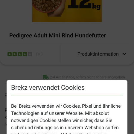
Pedigree Adult Mini Rind Hundefutter
Produktinformation
(
18
)
2-4 Arbeitstage, sofern nicht anders angegeben
Brekz verwendet Cookies
Preise inkl. MwSt zzgl.
Versandkosten
Bei Brekz verwenden wir Cookies, Pixel und ähnliche
Pedigree Adult Mini Rind
ist für ausgewachsene Hunde
Technologien auf unserer Website. Mit absolut
kleiner Rassen und bietet mit speziell geformten Kroketten
notwendigen Cookies stellen wir sicher, dass Sie
ein angenehmes und natürliches Kaugefühl für ihr Tier.
sicher und reibungslos in unserem Webshop surfen