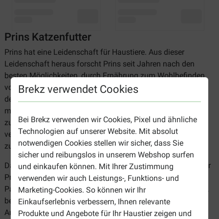
Prins Katzenfutter
Prins hat eine Leidenschaft für Haustiere. Aus dieser
Leidenschaft heraus forscht Prins seit Jahren nach den
besten Möglichkeiten, durch Ernährung zum Wohlbefinden
von Haustieren beizutragen. Der Ursprung von Prins liegt in
Brekz verwendet Cookies
den Niederlanden. Das Familienunternehmen arbeitet seit
mehr als 50 Jahren daran, das bestmögliche Tierfutter
Bei Brekz verwenden wir Cookies, Pixel und ähnliche
zusammenzustellen. Als Tierhalter können Sie sich darauf
Technologien auf unserer Website. Mit absolut
verlassen, dass
Prins Katzenfutter
mit größter Sorgfalt
notwendigen Cookies stellen wir sicher, dass Sie
zusammengestellt wurde.
sicher und reibungslos in unserem Webshop surfen
Das Rezept beginnt mit der Auswahl der besten Zutaten. Für
und einkaufen können. Mit Ihrer Zustimmung
Prins Katzenfutter werden nur Produkte von zuverlässigen
verwenden wir auch Leistungs-, Funktions- und
Partnern verarbeitet. Die Zutaten werden sorgfältig getestet,
Marketing-Cookies. So können wir Ihr
bevor sie für das Katzenfutter als geeignet erachtet werden.
Einkaufserlebnis verbessern, Ihnen relevante
Auch die Verpackung spielt eine Rolle bei der
Produkte und Angebote für Ihr Haustier zeigen und