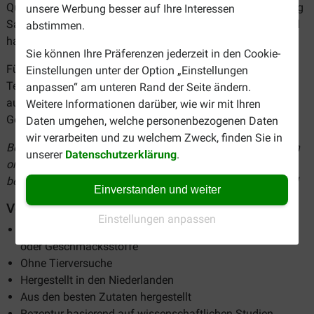
Qualitätssicherung des Futters. Durch die Zugabe von wenig
unsere Werbung besser auf Ihre Interessen
Sauerstoff in die Packung bleibt das Futter lange frisch und
abstimmen.
haltbar.
Sie können Ihre Präferenzen jederzeit in den Cookie-
Für dieses Katzenfutter werden keine Versuchstiere zum
Einstellungen unter der Option „Einstellungen
Testen der Nahrung verwendet. Sie können auch davon
anpassen“ am unteren Rand der Seite ändern.
ausgehen, dass alle Futtersorten frei von künstlichen Farb-,
Weitere Informationen darüber, wie wir mit Ihren
Geruchs- und Geschmacksstoffen sind.
Daten umgehen, welche personenbezogenen Daten
wir verarbeiten und zu welchem Zweck, finden Sie in
Bei Brekz können Sie Prins Katzenfutter schnell und einfach
unserer
Datenschutzerklärung
.
online bestellen. Sehen Sie sich unser Sortiment an und
bestellen Sie Prins Katzenfutter zu den günstigsten Preisen!
Einverstanden und weiter
Vorteile von Prins Katzenfutter
Einstellungen anpassen
100 % natürliches, hochwertiges Futter ohne Duft-, Farb-
oder Geschmacksstoffe
Ohne Tierversuche
Hergestellt in den Niederlanden
Aus den besten Zutaten hergestellt
Rezeptur basierend auf wissenschaftlichen Studien