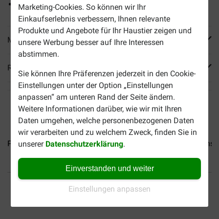
Getreidefreies Futter
Marketing-Cookies. So können wir Ihr
Einkaufserlebnis verbessern, Ihnen relevante
Produkte und Angebote für Ihr Haustier zeigen und
Mehr Produktinfos
unsere Werbung besser auf Ihre Interessen
abstimmen.
Reviews
Sie können Ihre Präferenzen jederzeit in den Cookie-
Einstellungen unter der Option „Einstellungen
anpassen“ am unteren Rand der Seite ändern.
Weitere Informationen darüber, wie wir mit Ihren
Daten umgehen, welche personenbezogenen Daten
wir verarbeiten und zu welchem Zweck, finden Sie in
Prins Soft Paté Adult mit...
Prins NatureCare Diet...
Prins 
unserer
Datenschutzerklärung
.
Einverstanden und weiter
Bis 30% günstiger
Sicher bezahlen
Einstellungen anpassen
Versandkostenfrei ab 49 €