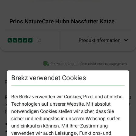
Prins NatureCare Huhn Nassfutter Katze
Produktinformation
(
2
)
2-4 Arbeitstage, sofern nicht anders angegeben
Brekz verwendet Cookies
Preise inkl. MwSt zzgl.
Versandkosten
Bei Brekz verwenden wir Cookies, Pixel und ähnliche
Prins NatureCare Huhn Nassfutter Katze (Dosen 200 g)
ist
Technologien auf unserer Website. Mit absolut
ein leckeres, vollwertiges Nassfutter mit Huhn und geeignet
notwendigen Cookies stellen wir sicher, dass Sie
für alle Katzen.
sicher und reibungslos in unserem Webshop surfen
Hochwertige Zutaten
und einkaufen können. Mit Ihrer Zustimmung
Unterstützt die Blasenfunktion
verwenden wir auch Leistungs-, Funktions- und