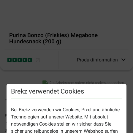
Purina Bonzo (Friskies) Megabone
Hundesnack (200 g)
Produktinformation
(
7
)
2-4 Arbeitstage, sofern nicht anders angegeben
Brekz verwendet Cookies
Preise inkl. MwSt zzgl.
Versandkosten
Bei Brekz verwenden wir Cookies, Pixel und ähnliche
Purina Bonzo (Friskies) Megabone Hundesnack (200 g)
Technologien auf unserer Website. Mit absolut
ist ein leckerer Kausnack mit Fleischfüllung für
notwendigen Cookies stellen wir sicher, dass Sie
ausgewachsene Hunde.
sicher und reibungslos in unserem Webshop surfen