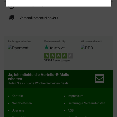
Bis 30% günstiger
Sicher bezahlen
Versandkostenfrei ab 49 €
Zahlungsmethoden
Vertrauenswürdig
Wir versenden mit
32364
Bewertungen
Ja, ich möchte die Vorteils-E-Mails
erhalten
Holen Sie sich jede Woche die besten Deals
Kontakt
Impressum
Nachbestellen
Lieferung & Versandkosten
Über uns
AGB