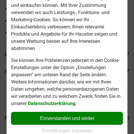
und einkaufen können. Mit Ihrer Zustimmung
Trägt zu einem glänzenden Fell bei
verwenden wir auch Leistungs-, Funktions- und
Marketing-Cookies. So können wir Ihr
Hilft, das Immunsystem zu stärken
Einkaufserlebnis verbessern, Ihnen relevante
Für mehr Energie
Produkte und Angebote für Ihr Haustier zeigen und
unsere Werbung besser auf Ihre Interessen
abstimmen.
Mehr Produktinfos
Sie können Ihre Präferenzen jederzeit in den Cookie-
Einstellungen unter der Option „Einstellungen
Reviews
anpassen“ am unteren Rand der Seite ändern.
Weitere Informationen darüber, wie wir mit Ihren
Daten umgehen, welche personenbezogenen Daten
wir verarbeiten und zu welchem Zweck, finden Sie in
unserer
Datenschutzerklärung
.
Purina Bonzo (Friskies)...
Purina Bonzo (Friskies)...
Purina
Einverstanden und weiter
Einstellungen anpassen