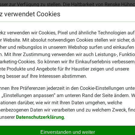
sser zur Verfügung zu stellen. Die Haltbarkeit von Renske Hühnc
mmen ausreichend, wenn Sie sich an die Fütterungsempfehlung
z verwendet Cookies
ekz verwenden wir Cookies, Pixel und ähnliche Technologien auf
r Website. Mit absolut notwendigen Cookies stellen wir sicher, 
 Geschmacksrichtungen wie
Thunfisch
erhältlich. Oder wollen S
cher und reibungslos in unserem Webshop surfen und einkaufen
ter für Katzen.
. Mit Ihrer Zustimmung verwenden wir auch Leistungs-, Funktio
rketing-Cookies. So können wir Ihr Einkaufserlebnis verbessern
nte Produkte und Angebote für Ihr Haustier zeigen und unsere
g besser auf Ihre Interessen abstimmen.
nnen Ihre Präferenzen jederzeit in den Cookie-Einstellungen unte
 „Einstellungen anpassen“ am unteren Rand der Seite ändern. W
ationen darüber, wie wir mit Ihren Daten umgehen, welche
Anja Vanderveken
enbezogenen Daten wir verarbeiten und zu welchem Zweck, fin
23-12-2019
 unserer
Datenschutzerklärung
.
Preis –
Super!!!!4
Einverstanden und weiter
Leistungsverhältnis: