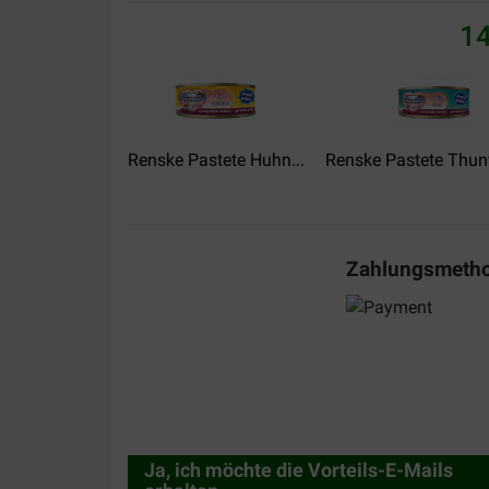
14
Renske Pastete Huhn...
Renske Pastete Thunf
Zahlungsmeth
Ja, ich möchte die Vorteils-E-Mails