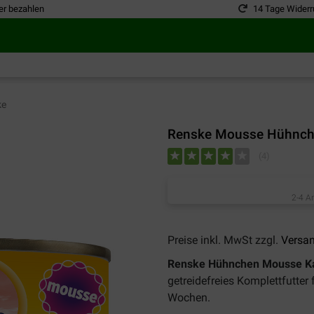
er bezahlen
14 Tage Widerr
ke
Renske Mousse Hühnchen
(
4
)
2-4 A
Preise inkl. MwSt zzgl.
Versa
Renske Hühnchen Mousse Kat
getreidefreies Komplettfutter
Wochen.