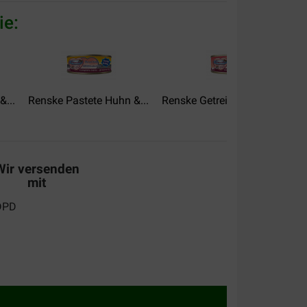
ie:
...
Renske Pastete Huhn &...
Renske Getreidefrei Mousse...
Wir versenden
mit