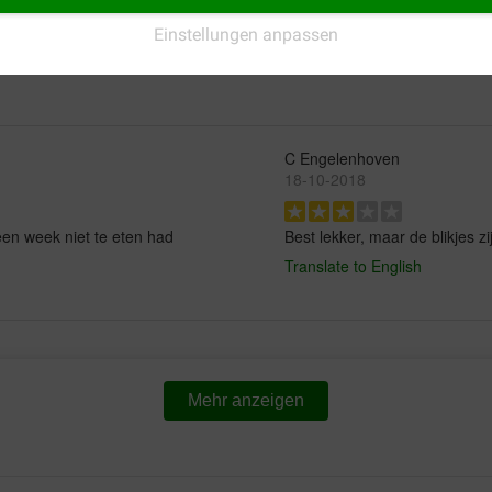
Translate to English
Einstellungen anpassen
waliteit. Weinig
C Engelenhoven
18-10-2018
 een week niet te eten had
Best lekker, maar de blikjes zi
Translate to English
Mehr anzeigen