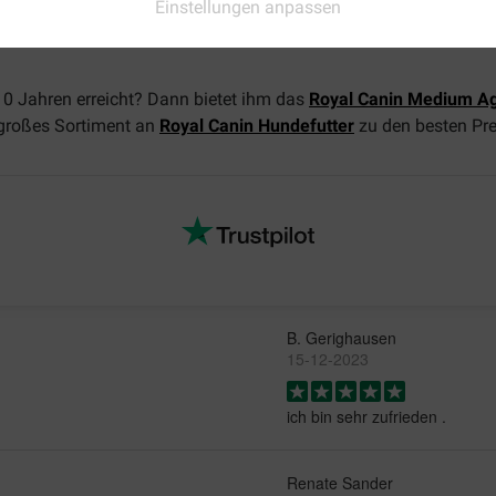
Einstellungen anpassen
- Antioxidantien.
 10 Jahren erreicht? Dann bietet ihm das
Royal Canin Medium Ag
n großes Sortiment an
Royal Canin Hundefutter
zu den besten Pre
B. Gerighausen
15-12-2023
ich bin sehr zufrieden .
Renate Sander