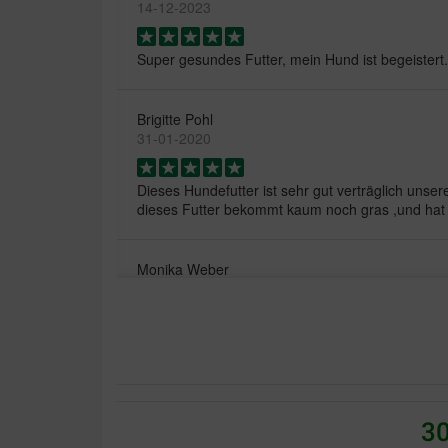
14-12-2023
Super gesundes Futter, mein Hund ist begeistert.
Brigitte Pohl
31-01-2020
Dieses Hundefutter ist sehr gut verträglich unsere 
dieses Futter bekommt kaum noch gras ,und hat 
Monika Weber
17-06-2019
Bestellung hat zügig und ohne Beanstandung gekl
Goetz Schacht; Göttingen
30
12-11-2017