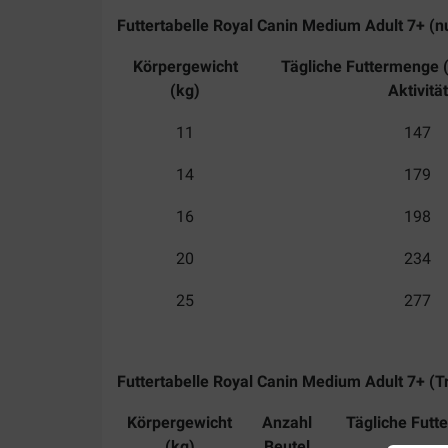
Futtertabelle Royal Canin Medium Adult 7+ (n
Körpergewicht
Tägliche Futtermenge (
(kg)
Aktivität
11
147
14
179
16
198
20
234
25
277
Futtertabelle Royal Canin Medium Adult 7+ (T
Körpergewicht
Anzahl
Tägliche Futt
(kg)
Beutel