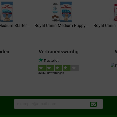
! Vielen Dank - G.Schacht
Mein Hund liebt dieses Futter..
Lieferzeit ist schön kurz...nu
eine weitere Alternative noch l
edium Starter...
Royal Canin Medium Puppy...
Royal Canin 
oden
Vertrauenswürdig
32358
Bewertungen