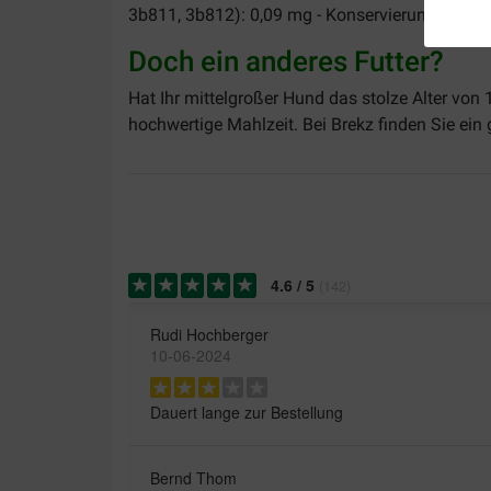
3b811, 3b812): 0,09 mg - Konservierungsmittel 
Doch ein anderes Futter?
Hat Ihr mittelgroßer Hund das stolze Alter von
hochwertige Mahlzeit. Bei Brekz finden Sie ei
4.6
/
5
(
142
)
Rudi Hochberger
10-06-2024
Dauert lange zur Bestellung
Bernd Thom