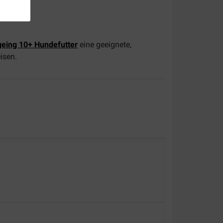
eing 10+ Hundefutter
eine geeignete,
isen.