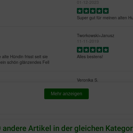
01-12-2023
Super gut für meinen alten H
Tworkowski+Janusz
11-11-2019
alte Hündin frisst seit sie
Alles bestens!
ein schön glänzendes Fell
Veronika S.
20-06-2018
Mehr anzeigen
appt..gerne wieder....
Unser Hund liebt das Futter, 
Translate to English
 andere Artikel in der gleichen Kategor
Andrea Morr
01-11-2017