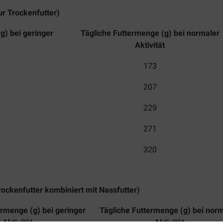
ur Trockenfutter)
g) bei geringer
Tägliche Futtermenge (g) bei normaler
Aktivität
173
207
229
271
320
rockenfutter kombiniert mit Nassfutter)
ermenge (g) bei geringer
Tägliche Futtermenge (g) bei nor
Aktivität
Aktivität