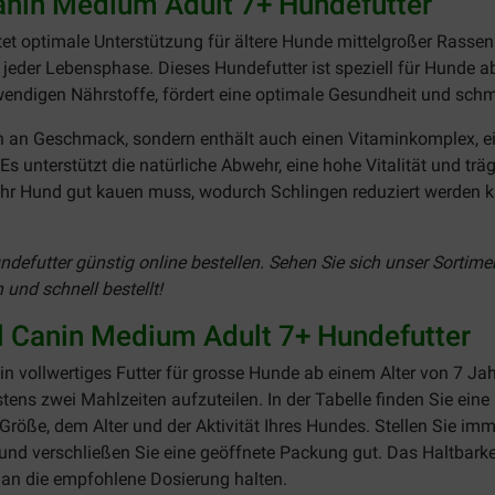
anin Medium Adult 7+ Hundefutter
tet optimale Unterstützung für ältere Hunde mittelgroßer Rassen
 jeder Lebensphase. Dieses Hundefutter ist speziell für Hunde 
otwendigen Nährstoffe, fördert eine optimale Gesundheit und sc
ch an Geschmack, sondern enthält auch einen Vitaminkomplex, e
s unterstützt die natürliche Abwehr, eine hohe Vitalität und tr
 Ihr Hund gut kauen muss, wodurch Schlingen reduziert werden ka
defutter günstig online bestellen. Sehen Sie sich unser Sortim
und schnell bestellt!
 Canin Medium Adult 7+ Hundefutter
n vollwertiges Futter für grosse Hunde ab einem Alter von 7 Ja
ens zwei Mahlzeiten aufzuteilen. In der Tabelle finden Sie eine
röße, dem Alter und der Aktivität Ihres Hundes. Stellen Sie imm
 und verschließen Sie eine geöffnete Packung gut. Das Haltbar
h an die empfohlene Dosierung halten.