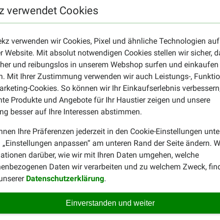
z verwendet Cookies
44
68
74
102
ekz verwenden wir Cookies, Pixel und ähnliche Technologien auf
r Website. Mit absolut notwendigen Cookies stellen wir sicher, 
93
124
cher und reibungslos in unserem Webshop surfen und einkaufen
. Mit Ihrer Zustimmung verwenden wir auch Leistungs-, Funktio
129
166
rketing-Cookies. So können wir Ihr Einkaufserlebnis verbessern
nte Produkte und Angebote für Ihr Haustier zeigen und unsere
171
215
g besser auf Ihre Interessen abstimmen.
 Adult 7+
nnen Ihre Präferenzen jederzeit in den Cookie-Einstellungen unte
in, Weizenmehl, Maismehl, Mais, Reis, tierische Fette, Weizen, 
 „Einstellungen anpassen“ am unteren Rand der Seite ändern. W
 Mineralstoffe, Sojaöl, Hefeprodukte, Fischöl, Flohsamenschalen 
ationen darüber, wie wir mit Ihren Daten umgehen, welche
ligosaccharide).
enbezogenen Daten wir verarbeiten und zu welchem Zweck, fin
 unserer
Datenschutzerklärung
.
Rohfaser: 1,6% - Rohfett: 14,0% - Rohasche: 5,6%.
satzstoffe: Vitamin A: 21.900 IE, Vitamin D3: 1.000 IE, Vitamin
Einverstanden und weiter
b405, 3b406): 12 mg, Mangan (3b502, 3b504): 49 mg, Zink (3b60