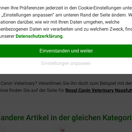
nnen Ihre Präferenzen jederzeit in den Cookie-Einstellungen unte
 „Einstellungen anpassen“ am unteren Rand der Seite ändern. W
 Canin Gastrointestinal Hundesnacks
ationen darüber, wie wir mit Ihren Daten umgehen, welche
Verpackung. Geben Sie Ihrem Hund nicht mehr als die in den F
enbezogenen Daten wir verarbeiten und zu welchem Zweck, fin
onsgröße der Hauptmahlzeit entsprechend anzupassen, wenn Ihr 
 unserer
Datenschutzerklärung
.
Einverstanden und weiter
oder Ihren Tierarzt. Das Haltbarkeitsdatum ist auf der Verpacku
en. Kühl und trocken lagern. Achten Sie darauf, dass Ihr Vierbe
Einstellungen anpassen
al Canin Veterinary? Verwöhnen Sie ihn doch zum Beispiel mit de
inie finden Sie auf der Seite für
Royal Canin Veterinary Nassfut
 andere Artikel in der gleichen Kategori