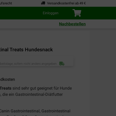
ufsrecht
Versandkostenfrei ab 49 €
Einloggen
Nachbestellen
tinal Treats Hundesnack
rbeitstage, sofern nicht anders angegeben
ndkosten
 Treats
sind sehr gut geeignet für Hunde
die ein Gastrointestinal-Diätfutter
anin Gastrointestinal, Gastrointestinal