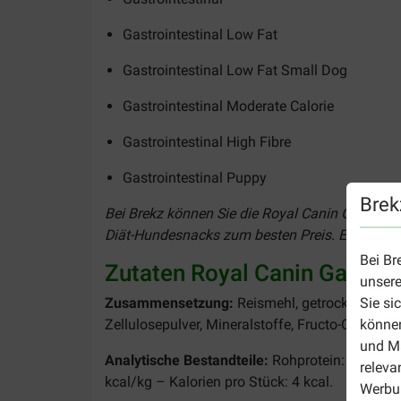
Gastrointestinal Low Fat
Gastrointestinal Low Fat Small Dog
Gastrointestinal Moderate Calorie
Gastrointestinal High Fibre
Gastrointestinal Puppy
Brek
Bei Brekz können Sie die Royal Canin Gastroint
Diät-Hundesnacks zum besten Preis. Einfach und
Bei Br
Zutaten Royal Canin Gastroin
unsere
Zusammensetzung:
Reismehl, getrocknete Geflü
Sie si
Zellulosepulver, Mineralstoffe, Fructo-Oligosa
können
und Ma
Analytische Bestandteile:
Rohprotein: 18,2 % –
releva
kcal/kg – Kalorien pro Stück: 4 kcal.
Werbun