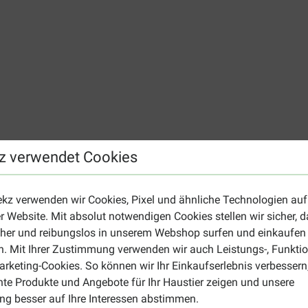
z verwendet Cookies
estinal Treats Hundesnacks günstig bestellen. Entdecken Sie uns
 schnell online bestellt!
ekz verwenden wir Cookies, Pixel und ähnliche Technologien auf
testinal Treats
r Website. Mit absolut notwendigen Cookies stellen wir sicher, 
geleiweiße, Glycerin, Gerstenmehl, Weizengluten, tierische Fette
cher und reibungslos in unserem Webshop surfen und einkaufen
ccharide, Hefe (Quelle für Mannan-Oligosaccharide).
. Mit Ihrer Zustimmung verwenden wir auch Leistungs-, Funktio
rketing-Cookies. So können wir Ihr Einkaufserlebnis verbessern
 Rohfaser: 2,3 % – Rohfett: 5,3 % – Rohasche: 6,8 % – Feuchtge
nte Produkte und Angebote für Ihr Haustier zeigen und unsere
g besser auf Ihre Interessen abstimmen.