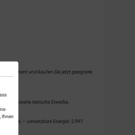
er Sortiment und kaufen Sie jetzt geeignete
dass
, hydrolysierte tierische Eiweiße,
ns-
, Ihnen
halt: 18 % – umsetzbare Energie: 2.997