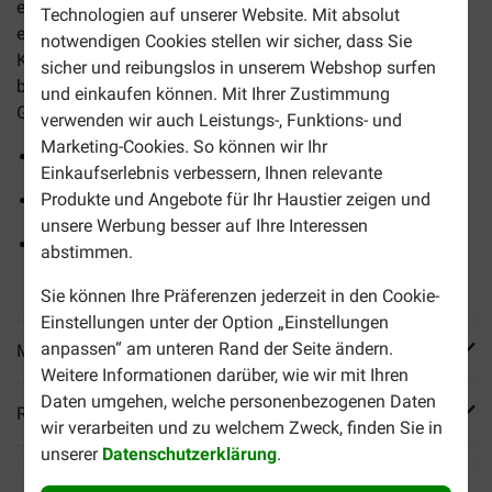
erwachsene und ältere Katzen mit Verdauungsproblemen,
Technologien auf unserer Website. Mit absolut
etwa bei Durchfall oder Erbrechen. Durch den moderaten
notwendigen Cookies stellen wir sicher, dass Sie
Kaloriengehalt eignet sich das Trockenfutter daher
sicher und reibungslos in unserem Webshop surfen
besonders für Katzen, die schnell zunehmen oder ihr
und einkaufen können. Mit Ihrer Zustimmung
Gewicht halten sollten.
verwenden wir auch Leistungs-, Funktions- und
Marketing-Cookies. So können wir Ihr
Fördert eine gesunde Verdauung
Einkaufserlebnis verbessern, Ihnen relevante
Produkte und Angebote für Ihr Haustier zeigen und
Unterstützt die Gewichtskontrolle
unsere Werbung besser auf Ihre Interessen
Vollwertige Diätnahrung für erwachsene und ältere
abstimmen.
Katzen
Sie können Ihre Präferenzen jederzeit in den Cookie-
Einstellungen unter der Option „Einstellungen
anpassen“ am unteren Rand der Seite ändern.
Mehr Produktinfos
Weitere Informationen darüber, wie wir mit Ihren
Daten umgehen, welche personenbezogenen Daten
Reviews
wir verarbeiten und zu welchem Zweck, finden Sie in
unserer
Datenschutzerklärung
.