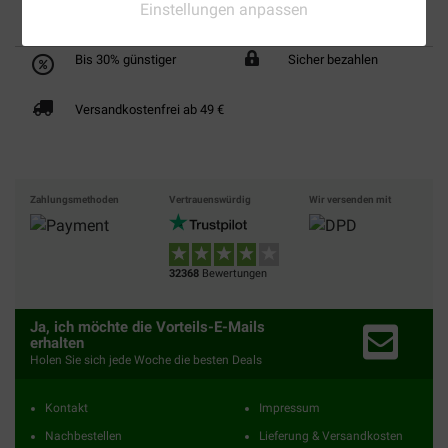
Einstellungen anpassen
Bis 30% günstiger
Sicher bezahlen
Versandkostenfrei ab 49 €
Zahlungsmethoden
Vertrauenswürdig
Wir versenden mit
32368
Bewertungen
Ja, ich möchte die Vorteils-E-Mails
erhalten
Holen Sie sich jede Woche die besten Deals
Kontakt
Impressum
Nachbestellen
Lieferung & Versandkosten