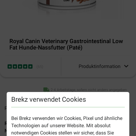
Royal Canin Veterinary Gastrointestinal Low
Fat Hunde-Nassfutter (Paté)
Produktinformation
(
65
)
2-4 Arbeitstage, sofern nicht anders angegeben
Brekz verwendet Cookies
Preise inkl. MwSt zzgl.
Versandkosten
Bei Brekz verwenden wir Cookies, Pixel und ähnliche
Royal Canin Veterinary Gastrointestinal Low Fat Hunde-
Technologien auf unserer Website. Mit absolut
Nassfutter
in Dosen (420 g)
ist eine spezielle Diätkost für
notwendigen Cookies stellen wir sicher, dass Sie