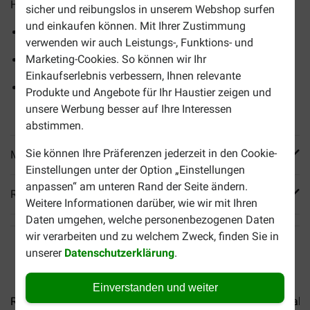
Hunde, die eine fettreduzierte Nahrung benötigen.
sicher und reibungslos in unserem Webshop surfen
und einkaufen können. Mit Ihrer Zustimmung
Unterstützt das Verdauungssystem
verwenden wir auch Leistungs-, Funktions- und
Marketing-Cookies. So können wir Ihr
Reguliert den Fettstoffwechsel bei Hyperlipidämie
Einkaufserlebnis verbessern, Ihnen relevante
Mit einem abgestimmten Ballaststoffgehalt, um die
Produkte und Angebote für Ihr Haustier zeigen und
Energie zu erhalten
unsere Werbung besser auf Ihre Interessen
abstimmen.
Sie können Ihre Präferenzen jederzeit in den Cookie-
Mehr Produktinfos
Einstellungen unter der Option „Einstellungen
anpassen“ am unteren Rand der Seite ändern.
Reviews
Weitere Informationen darüber, wie wir mit Ihren
Daten umgehen, welche personenbezogenen Daten
wir verarbeiten und zu welchem Zweck, finden Sie in
unserer
Datenschutzerklärung
.
Einverstanden und weiter
Royal Canin Veterinary...
Royal Canin Veterinary...
Royal C