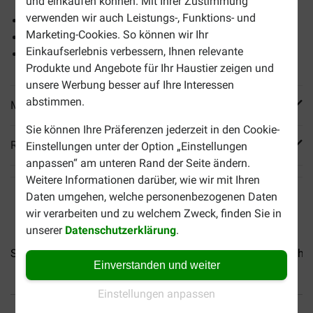
und einkaufen können. Mit Ihrer Zustimmung
verwenden wir auch Leistungs-, Funktions- und
Aus 100% natürlichen Zutaten
Marketing-Cookies. So können wir Ihr
Von Hand zubereitete Katzensuppe
Einkaufserlebnis verbessern, Ihnen relevante
Mit leckerem Wildlachs und Karotte
Produkte und Angebote für Ihr Haustier zeigen und
unsere Werbung besser auf Ihre Interessen
abstimmen.
Mehr Produktinfos
Sie können Ihre Präferenzen jederzeit in den Cookie-
Reviews
Einstellungen unter der Option „Einstellungen
anpassen“ am unteren Rand der Seite ändern.
Weitere Informationen darüber, wie wir mit Ihren
Daten umgehen, welche personenbezogenen Daten
wir verarbeiten und zu welchem Zweck, finden Sie in
unserer
Datenschutzerklärung
.
Schesir Thunfisch mit Algen...
Schesir Thunfisch und Huhn.
Einverstanden und weiter
Einstellungen anpassen
Bis 30% günstiger
Sicher bezahlen