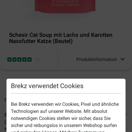
Schesir Cat Soup mit Lachs und Karotten
Nassfutter Katze (Beutel)
Produktinformation
(
3
)
2-4 Arbeitstage, sofern nicht anders angegeben
Brekz verwendet Cookies
Preise inkl. MwSt zzgl.
Versandkosten
Bei Brekz verwenden wir Cookies, Pixel und ähnliche
Technologien auf unserer Website. Mit absolut
Schesir Cat Soup mit Lachs & Karotten Katzen-Nassfutter
notwendigen Cookies stellen wir sicher, dass Sie
(Beutel)
ist eine schmackhafte und gesunde Suppe für
sicher und reibungslos in unserem Webshop surfen
Katzen. Eine Ergänzungsmahlzeit für echte Feinschmecker.