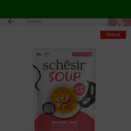
Schesir
Rabatt