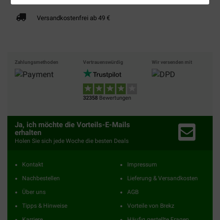
Versandkostenfrei ab 49 €
Zahlungsmethoden
Vertrauenswürdig
Wir versenden mit
32358
Bewertungen
Ja, ich möchte die Vorteils-E-Mails
erhalten
Holen Sie sich jede Woche die besten Deals
Kontakt
Impressum
Nachbestellen
Lieferung & Versandkosten
Über uns
AGB
Tipps & Hinweise
Vorteile von Brekz
Karriere
Häufig gestellte Fragen