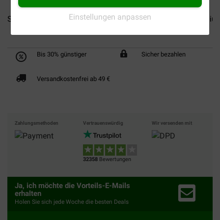
Einstellungen anpassen
Smølke Adult Maxi Hundefutter
Smølke Puppy Mini Medium
Bis 30% günstiger
Sicher bezahlen
Versandkostenfrei ab 49 €
Zahlungsmethoden
Vertrauenswürdig
Wir versenden mit
32358
Bewertungen
Ja, ich möchte die Vorteils-E-Mails
erhalten
Holen Sie sich jede Woche die besten Deals