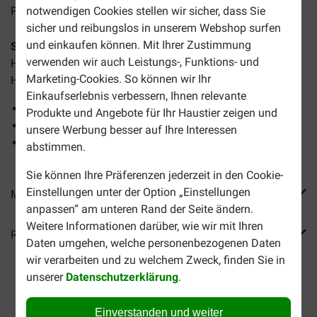
notwendigen Cookies stellen wir sicher, dass Sie
Preise inkl. MwSt zzgl.
Versandkosten
sicher und reibungslos in unserem Webshop surfen
und einkaufen können. Mit Ihrer Zustimmung
Smølke Senior Medium Hundefutter
ist ein komplettes
verwenden wir auch Leistungs-, Funktions- und
Hundefutter mit natürlichen Zutaten. Dieses Futter ist für
Marketing-Cookies. So können wir Ihr
Hunde mittelgroßer Rassen ab 7 Jahren bestimmt.
Einkaufserlebnis verbessern, Ihnen relevante
Hilft Gelenke flexibel zu halten
Produkte und Angebote für Ihr Haustier zeigen und
Trägt zu einem gesunden Alter bei
unsere Werbung besser auf Ihre Interessen
Hilft, die Zähne gesund zu halten
abstimmen.
Sie können Ihre Präferenzen jederzeit in den Cookie-
Einstellungen unter der Option „Einstellungen
Mehr Produktinfos
anpassen“ am unteren Rand der Seite ändern.
Weitere Informationen darüber, wie wir mit Ihren
Reviews
Daten umgehen, welche personenbezogenen Daten
wir verarbeiten und zu welchem Zweck, finden Sie in
unserer
Datenschutzerklärung
.
Einverstanden und weiter