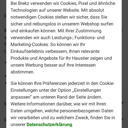
Bei Brekz verwenden wir Cookies, Pixel und ähnliche
Technologien auf unserer Website. Mit absolut
Preise inkl. MwSt zzgl.
Versandkosten
notwendigen Cookies stellen wir sicher, dass Sie
sicher und reibungslos in unserem Webshop surfen
Smølke Kitten Katzenfutter
ist ein komplettes Katzenfutter
und einkaufen können. Mit Ihrer Zustimmung
aus natürlichen Zutaten auf der Basis von Huhn. Dieses
verwenden wir auch Leistungs-, Funktions- und
Futter hilft Ihrem Kätzchen, in dieser wichtigen
Marketing-Cookies. So können wir Ihr
Lebensphase optimal zu spielen und zu wachsen.
Einkaufserlebnis verbessern, Ihnen relevante
Produkte und Angebote für Ihr Haustier zeigen und
Ausgewogenes Komplettfutter mit natürlichen Zutaten
unsere Werbung besser auf Ihre Interessen
für Kätzchen
abstimmen.
Fördert ein starkes Immunsystem
Unterstützt eine optimale Verdauung
Sie können Ihre Präferenzen jederzeit in den Cookie-
Einstellungen unter der Option „Einstellungen
anpassen“ am unteren Rand der Seite ändern.
Mehr Produktinfos
Weitere Informationen darüber, wie wir mit Ihren
Daten umgehen, welche personenbezogenen Daten
wir verarbeiten und zu welchem Zweck, finden Sie in
Reviews
unserer
Datenschutzerklärung
.