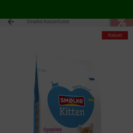
Smølke Katzenfutter
Rabatt