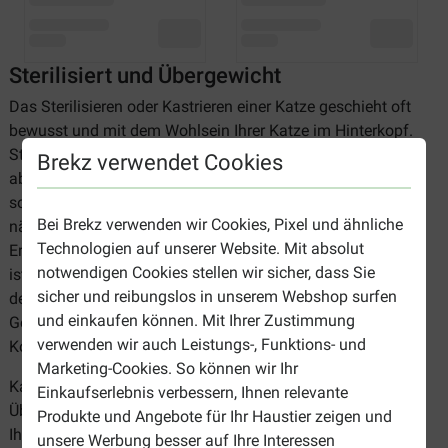
Sterilisiert und Übergewicht
Das Sterilisieren oder Kastrieren einer Katze geschieht oft
bewusst und mit dem Wohlsein Ihrer Katze im Hinterkopf.
Sterilisation und Kastration haben verschiedene Vorteile,
Brekz verwendet Cookies
aber es hat auch einen Nachteil, den Sie berücksichtigen
sollten. Durch die Sterilisation/Kastration ändert sich
Bei Brekz verwenden wir Cookies, Pixel und ähnliche
nämlich der Hormonhaushalt Ihrer Katze, wodurch sich ihre
Technologien auf unserer Website. Mit absolut
Ernährungsbedürfnisse ändern und sie weniger beweglich
notwendigen Cookies stellen wir sicher, dass Sie
ist. Hierdurch erhöht sich das Risiko von Übergewicht
sicher und reibungslos in unserem Webshop surfen
deutlich. Übergewicht kann zu verschiedenen
und einkaufen können. Mit Ihrer Zustimmung
Gesundheitsproblemen führen, unter anderem schlechtere
verwenden wir auch Leistungs-, Funktions- und
Kondition, überbelastete Gelenke und Nierenprobleme.
Marketing-Cookies. So können wir Ihr
Katzenfutter für sterilisierte Katzen oder Katzen mit
Einkaufserlebnis verbessern, Ihnen relevante
Übergewicht berücksichtigt die veränderte Hormonbalance
Produkte und Angebote für Ihr Haustier zeigen und
Ihrer Katze, ihren angepassten Ernährungsbedarf und die
unsere Werbung besser auf Ihre Interessen