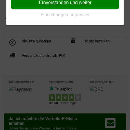
Einverstanden und weiter
Einstellungen anpassen
FestyBites Probiotica mit...
FestyBites Hüfte & Gelenke...
Bis 30% günstiger
Sicher bezahlen
Versandkostenfrei ab 49 €
Zahlungsmethoden
Vertrauenswürdig
Wir versenden mit
32368
Bewertungen
Ja, ich möchte die Vorteils-E-Mails
erhalten
Holen Sie sich jede Woche die besten Deals