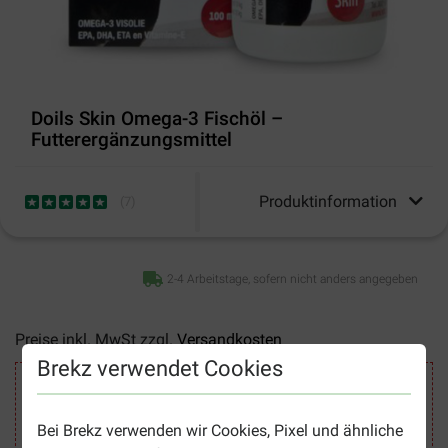
Doils Skin Omega-3 Fischöl –
Futterergänzungsmittel
Produktinformation
(
7
)
2-4 Arbeitstage, sofern nicht anders angegeben
Preise inkl. MwSt zzgl.
Versandkosten
Brekz verwendet Cookies
Sicher Einkaufen
Bei Brekz verwenden wir Cookies, Pixel und ähnliche