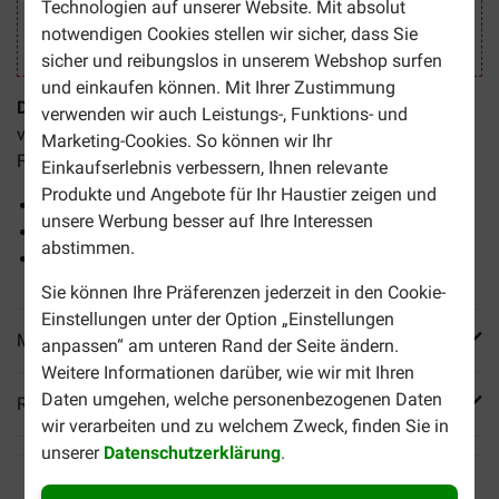
Technologien auf unserer Website. Mit absolut
notwendigen Cookies stellen wir sicher, dass Sie
sicher und reibungslos in unserem Webshop surfen
und einkaufen können. Mit Ihrer Zustimmung
Doils Skin Omega-3 Fischöl – Futterergänzungsmittel
verwenden wir auch Leistungs-, Funktions- und
verhilft Ihrem Hund zu einem glänzenden und gesunden
Marketing-Cookies. So können wir Ihr
Fell.
Einkaufserlebnis verbessern, Ihnen relevante
Produkte und Angebote für Ihr Haustier zeigen und
Reich an Omega-3-Fettsäuren (63%)
unsere Werbung besser auf Ihre Interessen
Enthält ungesättigte Fettsäuren
abstimmen.
Sicher zu benutzen
Sie können Ihre Präferenzen jederzeit in den Cookie-
Einstellungen unter der Option „Einstellungen
Mehr Produktinfos
anpassen“ am unteren Rand der Seite ändern.
Weitere Informationen darüber, wie wir mit Ihren
Daten umgehen, welche personenbezogenen Daten
Reviews
wir verarbeiten und zu welchem Zweck, finden Sie in
unserer
Datenschutzerklärung
.