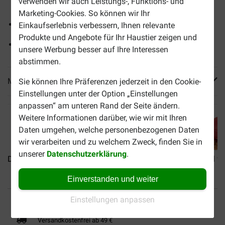
verwenden wir auch Leistungs-, Funktions- und
Polyesterfüllung
Marketing-Cookies. So können wir Ihr
Mit Kordel für zusätzlichen Halt bei Zerrspielen
Einkaufserlebnis verbessern, Ihnen relevante
Produkte und Angebote für Ihr Haustier zeigen und
Waschbar bei max. 30°C
unsere Werbung besser auf Ihre Interessen
abstimmen.
Mehr Produktinfos
Sie können Ihre Präferenzen jederzeit in den Cookie-
Einstellungen unter der Option „Einstellungen
anpassen“ am unteren Rand der Seite ändern.
Weitere Informationen darüber, wie wir mit Ihren
Daten umgehen, welche personenbezogenen Daten
wir verarbeiten und zu welchem Zweck, finden Sie in
unserer
Datenschutzerklärung
.
Dummy 500 Gramm für Hunde
Hundepfeife
Snackball fü
Einverstanden und weiter
Bis 30% günstiger
Sicher bezahlen
Einstellungen anpassen
Versandkostenfrei ab 49 €