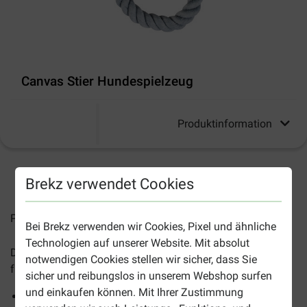
Canvas Stier Hundespielzeug
Produktinformation
2-4 Arbeitstage, sofern nicht anders angegeben
Brekz verwendet Cookies
Preise inkl. MwSt zzgl.
Versandkosten
Bei Brekz verwenden wir Cookies, Pixel und ähnliche
Technologien auf unserer Website. Mit absolut
Der
Canvas Stier
ist ein robuster und cooler Spielgefährte
notwendigen Cookies stellen wir sicher, dass Sie
für Ihren Hund.
sicher und reibungslos in unserem Webshop surfen
und einkaufen können. Mit Ihrer Zustimmung
Hergestellt aus strapazierfähigem Canvas mit