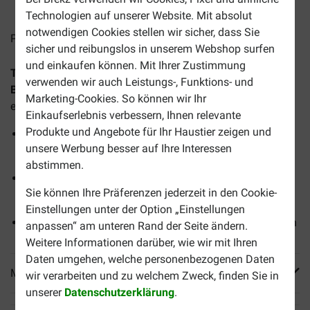
Technologien auf unserer Website. Mit absolut
notwendigen Cookies stellen wir sicher, dass Sie
Preise inkl. MwSt zzgl.
Versandkosten
sicher und reibungslos in unserem Webshop surfen
und einkaufen können. Mit Ihrer Zustimmung
Trovet Renal & Oxalate RID mit Huhn Nassfutter Katze
verwenden wir auch Leistungs-, Funktions- und
Beutel
ist ein schmackhaftes und vollständiges Futter für
Marketing-Cookies. So können wir Ihr
erwachsene Katzen mit Nierenproblemen.
Einkaufserlebnis verbessern, Ihnen relevante
Produkte und Angebote für Ihr Haustier zeigen und
Für Katzen mit (chronischer) Niereninsuffizienz,
unsere Werbung besser auf Ihre Interessen
Calciumoxalat-Urolithiasis
abstimmen.
Hilft, den Flüssigkeits- und Elektrolythaushalt des
Sie können Ihre Präferenzen jederzeit in den Cookie-
Körpers zu regulieren
Einstellungen unter der Option „Einstellungen
Kann die Bildung von Calciumoxalatkristallen verringern
anpassen“ am unteren Rand der Seite ändern.
Weitere Informationen darüber, wie wir mit Ihren
Daten umgehen, welche personenbezogenen Daten
Mehr Produktinfos
wir verarbeiten und zu welchem Zweck, finden Sie in
unserer
Datenschutzerklärung
.