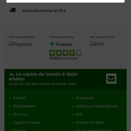
Versandkostenfrei ab 49 €
Zahlungsmethoden
Vertrauenswürdig
Wir versenden mit
32358
Bewertungen
Ja, ich möchte die Vorteils-E-Mails
erhalten
Holen Sie sich jede Woche die besten Deals
Kontakt
Impressum
Nachbestellen
Lieferung & Versandkosten
Über uns
AGB
Tipps & Hinweise
Vorteile von Brekz
Karriere
Häufig gestellte Fragen