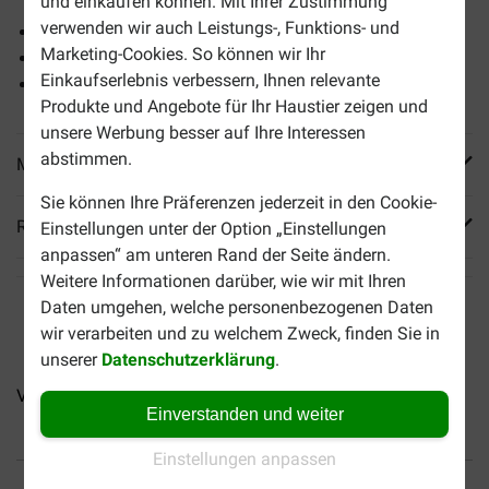
und einkaufen können. Mit Ihrer Zustimmung
verwenden wir auch Leistungs-, Funktions- und
Getreidefreies Futter
Marketing-Cookies. So können wir Ihr
Abwechslungsreich und ballaststoffreich
Einkaufserlebnis verbessern, Ihnen relevante
Knusprige Pellets für gesunde Zähne
Produkte und Angebote für Ihr Haustier zeigen und
unsere Werbung besser auf Ihre Interessen
abstimmen.
Mehr Produktinfos
Sie können Ihre Präferenzen jederzeit in den Cookie-
Reviews
Einstellungen unter der Option „Einstellungen
anpassen“ am unteren Rand der Seite ändern.
Weitere Informationen darüber, wie wir mit Ihren
Daten umgehen, welche personenbezogenen Daten
wir verarbeiten und zu welchem Zweck, finden Sie in
unserer
Datenschutzerklärung
.
Versele-Laga Complete...
Versele-Laga Complete Cuni...
V
Einverstanden und weiter
Einstellungen anpassen
Bis 30% günstiger
Sicher bezahlen