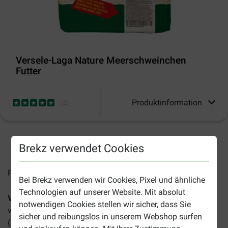
Versele-Laga Nature Meerschweinchen
Futter
Produktinformation
(
2
)
2-4 Arbeitstage, sofern nicht anders angegeben
Brekz verwendet Cookies
Preise inkl. MwSt zzgl.
Versandkosten
Bei Brekz verwenden wir Cookies, Pixel und ähnliche
Technologien auf unserer Website. Mit absolut
Versele-Laga Nature Meerschweinchen Futter
ist ein
notwendigen Cookies stellen wir sicher, dass Sie
vielseitiges, ballaststoffreiches Futter, das sich sich für
sicher und reibungslos in unserem Webshop surfen
(Zwerg-)Kaninchen eignet. Die Vorteile dieses Futters: