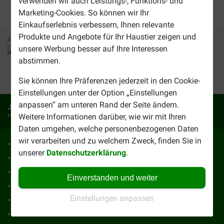
verwenden wir auch Leistungs-, Funktions- und
Marketing-Cookies. So können wir Ihr
Einkaufserlebnis verbessern, Ihnen relevante
Produkte und Angebote für Ihr Haustier zeigen und
Zahlungsmethoden
Vertrauenswürdig
Wir versenden mit
unsere Werbung besser auf Ihre Interessen
abstimmen.
32364
Bewertungen
Sie können Ihre Präferenzen jederzeit in den Cookie-
Einstellungen unter der Option „Einstellungen
anpassen“ am unteren Rand der Seite ändern.
Ja, ich möchte die Vorteils-E-Mails erhalten
Holen Sie sich jede Woche die besten Deals
Weitere Informationen darüber, wie wir mit Ihren
Daten umgehen, welche personenbezogenen Daten
wir verarbeiten und zu welchem Zweck, finden Sie in
Kontakt
Impressum
unserer
Datenschutzerklärung
.
Nachbestellen
Lieferung & Versandkosten
Über uns
AGB
Einverstanden und weiter
Tipps & Hinweise
Vorteile von Brekz
Einstellungen anpassen
Karriere
Häufig gestellte Fragen
Abmelden
Nachhaltigkeit