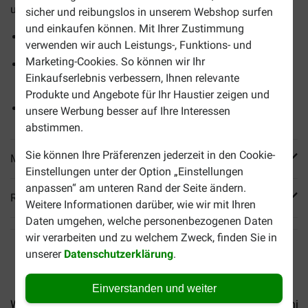
und Fisch. Ein wahrhaftes Geschmackserlebnis!
sicher und reibungslos in unserem Webshop surfen
und einkaufen können. Mit Ihrer Zustimmung
Vollwertige Mahlzeit
verwenden wir auch Leistungs-, Funktions- und
Marketing-Cookies. So können wir Ihr
Ausgewogene Nährstoffmischung, mit den Vitaminen B
Einkaufserlebnis verbessern, Ihnen relevante
und D
Produkte und Angebote für Ihr Haustier zeigen und
Vier Geschmackskombinationen
unsere Werbung besser auf Ihre Interessen
abstimmen.
Sie können Ihre Präferenzen jederzeit in den Cookie-
Mehr Produktinfos
Einstellungen unter der Option „Einstellungen
anpassen“ am unteren Rand der Seite ändern.
Reviews
Weitere Informationen darüber, wie wir mit Ihren
Daten umgehen, welche personenbezogenen Daten
wir verarbeiten und zu welchem Zweck, finden Sie in
unserer
Datenschutzerklärung
.
Einverstanden und weiter
Whiskas 1+ Fisch Selection...
Whiskas 7+ Classic...
Whisk