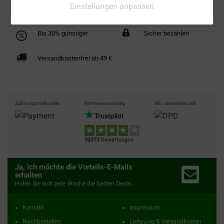
Einstellungen anpassen
Bis 30% günstiger
Sicher bezahlen
Versandkostenfrei ab 49 €
Zahlungsmethoden
Vertrauenswürdig
Wir versenden mit
32373
Bewertungen
Ja, ich möchte die Vorteils-E-Mails
erhalten
Holen Sie sich jede Woche die besten Deals
Kontakt
Impressum
Nachbestellen
Lieferung & Versandkosten