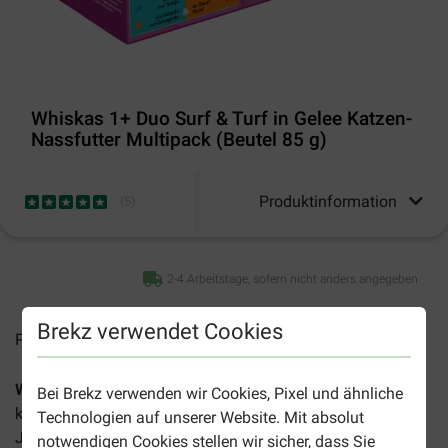
Whiskas 1+ Duo Surf & Turf in Gelee Katzen-
Nassfutter Multipack (Beutel 85 g)
Produktinformation
(
5
)
2-4 Arbeitstage, sofern nicht anders angegeben
Brekz verwendet Cookies
Preise inkl. MwSt zzgl.
Versandkosten
Whiskas 1+ Duo Surf & Turf in Gelee Multipack
ist ein
Bei Brekz verwenden wir Cookies, Pixel und ähnliche
köstliches Nassfutter für erwachsene Katzen ab 1 Jahr.
Technologien auf unserer Website. Mit absolut
Jeder Portionsbeutel enthält eine Kombination von Fleisch
notwendigen Cookies stellen wir sicher, dass Sie