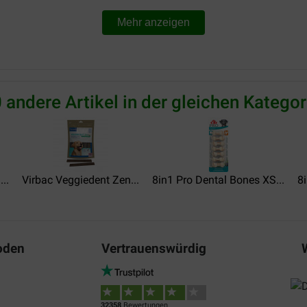
Translate to English
Mehr anzeigen
 andere Artikel in der gleichen Kategor
Ulvar de Vries
12-08-2022
Lieferung:
Qu
..
Virbac Veggiedent Zen...
8in1 Pro Dental Bones XS...
8i
Goed product. Hond vind het l
Translate to English
oden
Vertrauenswürdig
MARIETTE CARPENTIER
26-01-2022
32358
Bewertungen