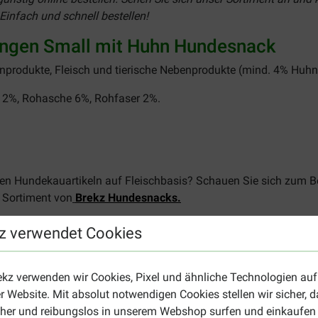
Einfach und schnell bestellen!
angen Small mit Huhn Hundesnack
enprodukte, Fleisch und tierische Nebenprodukte (mind. 4% Huhn)
t 2%, Rohasche 6%, Rohfaser 2%.
chen Hundekauartikeln auf Fleischbasis? Schauen Sie sich zum B
 Sortiment von
Brekz Hundesnacks.
z verwendet Cookies
ekz verwenden wir Cookies, Pixel und ähnliche Technologien auf
r Website. Mit absolut notwendigen Cookies stellen wir sicher, 
cher und reibungslos in unserem Webshop surfen und einkaufen