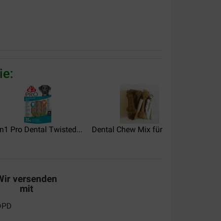
ie:
alität:
Preis –
n1 Pro Dental Twisted...
Dental Chew Mix für Hunde
Purina 
Leistungsverhältnis:
ekker.
Wir versenden
mit