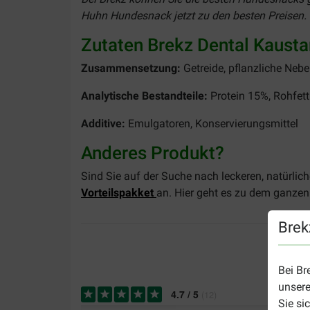
Huhn Hundesnack jetzt zu den besten Preisen. 
Zutaten Brekz Dental Kaust
Zusammensetzung:
Getreide, pflanzliche Neb
Analytische Bestandteile:
Protein 15%, Rohfet
Additive:
Emulgatoren, Konservierungsmittel
Anderes Produkt?
Sind Sie auf der Suche nach leckeren, natürli
Vorteilspakket
an. Hier geht es zu dem ganzen
Brek
Bei Br
unsere
4.7
/
5
(
12
)
Sie si