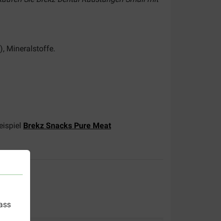
, Mineralstoffe.
eispiel
Brekz Snacks Pure Meat
dass