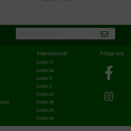
teren
Als dit zijn tandjes kuist in 
te knabbelen is het zijn vijf s
Translate to English
International
Folge uns
brekz.nl
brekz.be
brekz.fr
brekz.it
brekz.at
gkeit
brekz.dk
brekz.ch
brekz.se