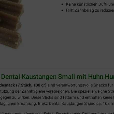
Keine künstlichen Duft- un
Hilft Zahnbelag zu reduzie
 Dental Kaustangen Small mit Huhn H
esnack (7 Stück, 100 gr)
sind verantwortungsvolle Snacks für k
stützung der Zahnhygiene verabreichen. Die spezielle weiche St
egen zu wirken. Diese Sticks sind fettarm und enthalten keine 
 täglichen Ernährung. Brekz Dental Kaustangen S sind ca. 103
ünstig online bestellen. Sehen Sie sich unser Sortiment an und