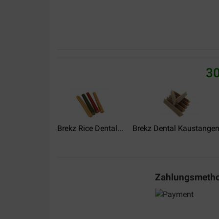
30
Erling
07-11-2022
Daisy vil gerne have det.
Brekz Rice Dental...
Brekz Dental Kaustangen.
Translate to English
Zahlungsmeth
Johan Baert
19-04-2022