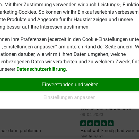
. Mit Ihrer Zustimmung verwenden wir auch Leistungs-, Funktio
Gyula
rketing-Cookies. So können wir Ihr Einkaufserlebnis verbessern
11-07-2026
nte Produkte und Angebote für Ihr Haustier zeigen und unsere
g besser auf Ihre Interessen abstimmen.
 den Hundekeksen, die als
Super!Gute qwalitet
tatt Belohnung nebenbei.
nnen Ihre Präferenzen jederzeit in den Cookie-Einstellungen unte
 „Einstellungen anpassen“ am unteren Rand der Seite ändern. W
ationen darüber, wie wir mit Ihren Daten umgehen, welche
Martine
enbezogenen Daten wir verarbeiten und zu welchem Zweck, fin
27-10-2023
 unserer
Datenschutzerklärung
.
sinon ça part trop vite
Une friandise très appréciée 
Einverstanden und weiter
Translate to English
Einstellungen anpassen
Viviane Van Nieuwenhove
09-04-2023
 haar darm problemen
Exact wat ik nodig had voor m
niet te hard