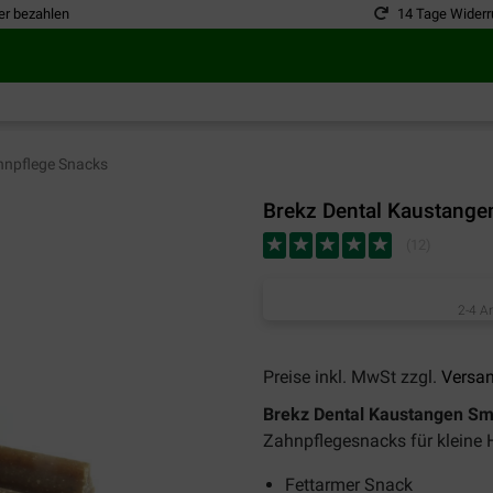
er bezahlen
14 Tage Widerr
npflege Snacks
Brekz Dental Kaustang
(
12
)
2-4 A
Preise inkl. MwSt zzgl.
Versa
Brekz Dental Kaustangen Sm
Zahnpflegesnacks für kleine 
Fettarmer Snack