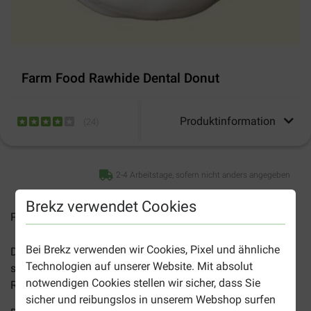
Farm Food Rawhide Dental Donut
Produktinformation
(
24
)
2-4 Arbeitstage, sofern nicht anders angegeben
Brekz verwendet Cookies
Preise inkl. MwSt zzgl.
Versandkosten
Bei Brekz verwenden wir Cookies, Pixel und ähnliche
Der
Farm Food Rawhide Dental Donut
ist ein
Technologien auf unserer Website. Mit absolut
schmackhaftes Kauprodukt aus subkutanen Gewebe von
notwendigen Cookies stellen wir sicher, dass Sie
Rindern und ist für jeden Hund geeignet.
sicher und reibungslos in unserem Webshop surfen