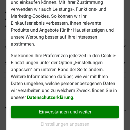
Der Donut:
und einkaufen können. Mit Ihrer Zustimmung
verwenden wir auch Leistungs-, Funktions- und
verhindert Zahnbelag und Zahnstein,
Marketing-Cookies. So können wir Ihr
hat keine chemischen Zusätze und
Einkaufserlebnis verbessern, Ihnen relevante
führt zu keinen Flecken auf dem Boden.
Produkte und Angebote für Ihr Haustier zeigen und
unsere Werbung besser auf Ihre Interessen
abstimmen.
Mehr Produktinfos
Sie können Ihre Präferenzen jederzeit in den Cookie-
Einstellungen unter der Option „Einstellungen
Reviews
anpassen“ am unteren Rand der Seite ändern.
Weitere Informationen darüber, wie wir mit Ihren
Daten umgehen, welche personenbezogenen Daten
wir verarbeiten und zu welchem Zweck, finden Sie in
unserer
Datenschutzerklärung
.
Farm Food Rawhide Dental...
Brekz Rawhide - Rollsticks...
Einverstanden und weiter
Einstellungen anpassen
Bis 30% günstiger
Sicher bezahlen