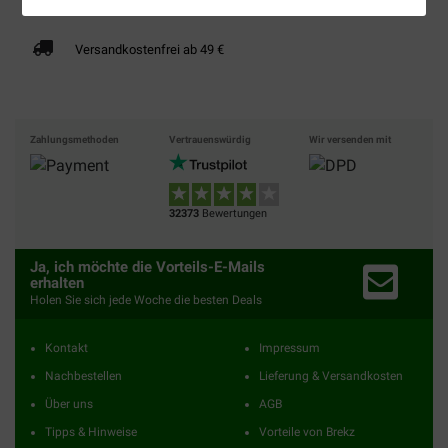
Versandkostenfrei ab 49 €
Zahlungsmethoden
Vertrauenswürdig
Wir versenden mit
32373
Bewertungen
Ja, ich möchte die Vorteils-E-Mails
erhalten
Holen Sie sich jede Woche die besten Deals
Kontakt
Impressum
Nachbestellen
Lieferung & Versandkosten
Über uns
AGB
Tipps & Hinweise
Vorteile von Brekz