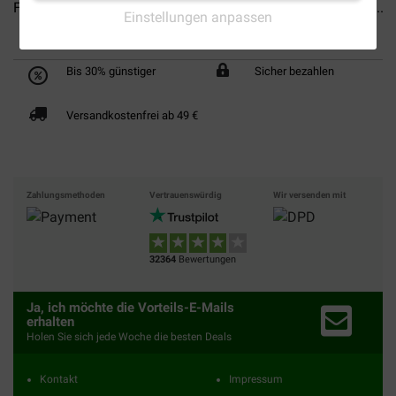
Farm Food Rawhide Dental...
Brekz Rawhide - Rollsticks...
Einstellungen anpassen
Bis 30% günstiger
Sicher bezahlen
Versandkostenfrei ab 49 €
Zahlungsmethoden
Vertrauenswürdig
Wir versenden mit
32364
Bewertungen
Ja, ich möchte die Vorteils-E-Mails
erhalten
Holen Sie sich jede Woche die besten Deals
Kontakt
Impressum