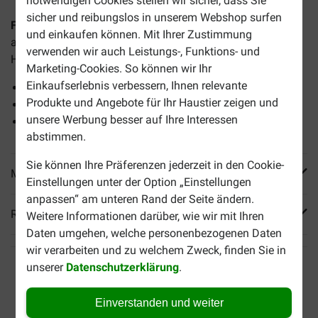
notwendigen Cookies stellen wir sicher, dass Sie
sicher und reibungslos in unserem Webshop surfen
Farm Food Rawhide Dental Roll Größe L
ist eine Kaurolle
und einkaufen können. Mit Ihrer Zustimmung
aus getrocknetem subkutanen Bindegewebe und für große
verwenden wir auch Leistungs-, Funktions- und
Hunderassen geeignet.
Marketing-Cookies. So können wir Ihr
Einkaufserlebnis verbessern, Ihnen relevante
ca. 20 cm lang
Produkte und Angebote für Ihr Haustier zeigen und
Natürliches, unbehandeltes Produkt aus Bindegewebe
unsere Werbung besser auf Ihre Interessen
Reinigt das Gebiss beim Kauen
abstimmen.
Sie können Ihre Präferenzen jederzeit in den Cookie-
Mehr Produktinfos
Einstellungen unter der Option „Einstellungen
anpassen“ am unteren Rand der Seite ändern.
Reviews
Weitere Informationen darüber, wie wir mit Ihren
Daten umgehen, welche personenbezogenen Daten
wir verarbeiten und zu welchem Zweck, finden Sie in
unserer
Datenschutzerklärung
.
Einverstanden und weiter