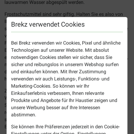
lauwarmen Wasser abgespült werden.
Frostschutzmittel sind sehr giftig. Halten Sie es also von
Ihren Haustieren fern. Frostschutzmittel haben einen
Brekz verwendet Cookies
süßlichen Geschmack und können somit fälschlicherweise
von Ihren Haustiere aufgeleckt werden. Aufgenommenes
Frostschuztmittel zeigt sich bei Ihrem Hund durch
Bei Brekz verwenden wir Cookies, Pixel und ähnliche
Erbrechen und neurologischen Symptomen. Auch
Technologien auf unserer Website. Mit absolut
epileptische Anfälle oder Nierenversagen können auftreten,
notwendigen Cookies stellen wir sicher, dass Sie
mit im schlimmsten Fall den Tod. Haben Sie den Verdacht,
sicher und reibungslos in unserem Webshop surfen
dass Ihr Hund Frostschutzmittel aufgenommen
und einkaufen können. Mit Ihrer Zustimmung
hat? Wenden Sie sich dann zügig an Ihren Tierarzt.
verwenden wir auch Leistungs-, Funktions- und
Marketing-Cookies. So können wir Ihr
Zu guter Letzt vergessen Sie nicht, dass das Wasser im
Einkaufserlebnis verbessern, Ihnen relevante
Winter sehr kalt ist. Das kalte Wasser kann beim
Produkte und Angebote für Ihr Haustier zeigen und
Schwimmen die Körpertemperatur Ihres Hundes zu sehr
unsere Werbung besser auf Ihre Interessen
reduzieren. Liegt eine dünne Eisschicht auf dem Gewässer,
abstimmen.
sollten Sie vorsichtig sein, denn hier lauert
Ertrinkungsgefahr!
Sie können Ihre Präferenzen jederzeit in den Cookie-
Einstellungen unter der Option „Einstellungen