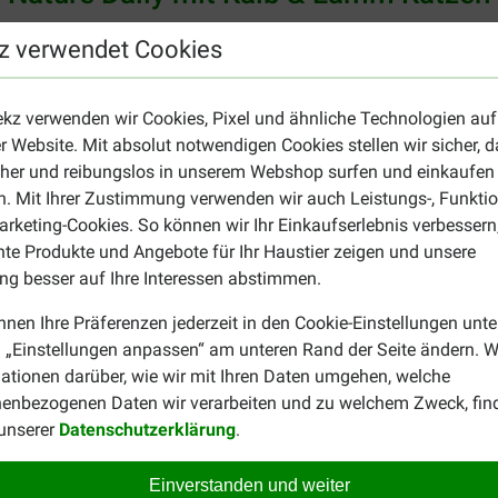
iehlt Almo Nature zwischen allen Fleisch- und Fischarten abzuw
z verwendet Cookies
lenen Tagesmengen sind auf der Verpackung angegeben. Verteil
ekz verwenden wir Cookies, Pixel und ähnliche Technologien auf
en und reicht in der Regel aus, wenn Sie die empfohlene Dosier
r Website. Mit absolut notwendigen Cookies stellen wir sicher, 
cher und reibungslos in unserem Webshop surfen und einkaufen
. Mit Ihrer Zustimmung verwenden wir auch Leistungs-, Funktio
 von Almo Nature im Angebot. Probieren Sie zum Beispiel
Almo N
rketing-Cookies. So können wir Ihr Einkaufserlebnis verbessern
für Almo Nature Katzenfutter
.
nte Produkte und Angebote für Ihr Haustier zeigen und unsere
g besser auf Ihre Interessen abstimmen.
nnen Ihre Präferenzen jederzeit in den Cookie-Einstellungen unte
 „Einstellungen anpassen“ am unteren Rand der Seite ändern. W
ationen darüber, wie wir mit Ihren Daten umgehen, welche
enbezogenen Daten wir verarbeiten und zu welchem Zweck, fin
 unserer
Datenschutzerklärung
.
Jacky Heijmans
16-10-2023
Einverstanden und weiter