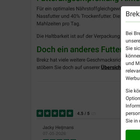
Für ein optimales Nährstoffgleichgewicht empf
Brek
Nassfutter und 40% Trockenfutter. Die empfoh
Mahlzeiten pro Tag.
Bei Br
Die Haltbarkeit ist auf der Verpackung angegeb
unsere
Doch ein anderes Futter?
Sie si
können
Brekz hat viele weitere Geschmacksrichtungen
und Ma
stöbern Sie doch auf unserer
Übersichtsseite 
releva
Werbun
Sie kö
Option
Inform
4.5
/
5
person
(
2
)
Sie in
Jacky Heijmans
07-05-2026