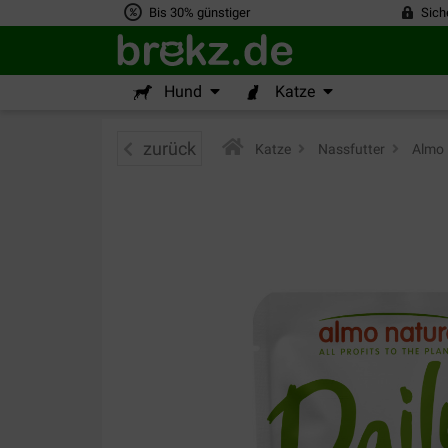
Bis 30% günstiger
Sich
Hund
Katze
zurück
Katze
>
Nassfutter
>
Almo 