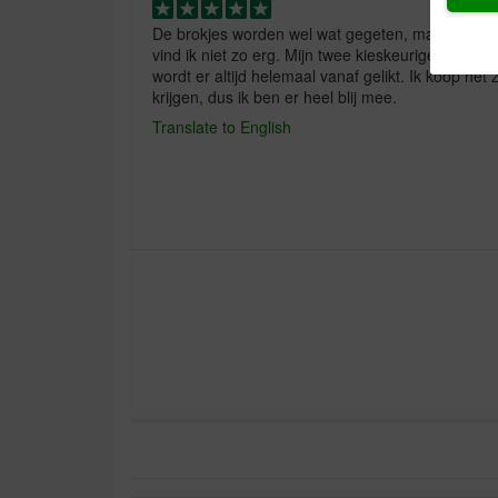
De brokjes worden wel wat gegeten, maar niet ech
vind ik niet zo erg. Mijn twee kieskeurige katten z
wordt er altijd helemaal vanaf gelikt. Ik koop het
krijgen, dus ik ben er heel blij mee.
Translate to English