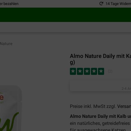
er bezahlen
14 Tage Widerr
Nature
Almo Nature Daily mit 
g)
(
2
)
2-4 A
Preise inkl. MwSt zzgl.
Versa
Almo Nature Daily mit Kalb 
ein natürliches, getreidefrei
für ausgewachsene Katzen.