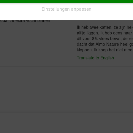
t. Het is een bijvoer, dus dat
Lieferung:
Qu
Einstellungen anpassen
ijn echt dol op de saus, die
 zodat ze extra vocht binnen
Ik heb twee katten, ze zijn h
altijd liggen. Ik heb eens na
dit voer 8% vlees bevat, de res
dacht dat Almo Nature heel go
kloppen. Ik koop het niet mee
Translate to English