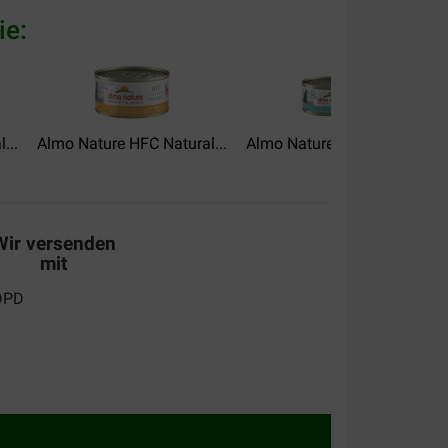
ie:
...
Almo Nature HFC Natural...
Almo Nature HFC Jelly...
A
Wir versenden
mit