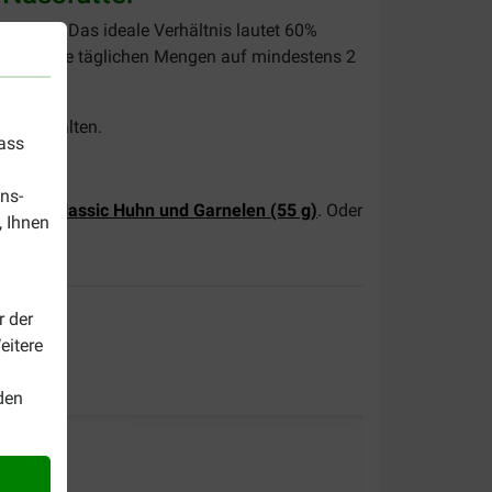
echseln. Das ideale Verhältnis lautet 60%
en Sie die täglichen Mengen auf mindestens 2
ung einhalten.
dass
ns-
ature Classic Huhn und Garnelen (55 g)
. Oder
, Ihnen
r der
eitere
den