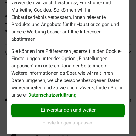
verwenden wir auch Leistungs-, Funktions- und
Fleischstücken. Frei von Farb- und Konservierungsstoffen.
Marketing-Cookies. So können wir Ihr
Mit leckeren Fleischstücken
Einkaufserlebnis verbessern, Ihnen relevante
Natürliches Essen
Produkte und Angebote für Ihr Haustier zeigen und
Ohne künstliche Zusatzstoffe
unsere Werbung besser auf Ihre Interessen
abstimmen.
Sie können Ihre Präferenzen jederzeit in den Cookie-
Mehr Produktinfos
Einstellungen unter der Option „Einstellungen
anpassen“ am unteren Rand der Seite ändern.
Weitere Informationen darüber, wie wir mit Ihren
Daten umgehen, welche personenbezogenen Daten
wir verarbeiten und zu welchem Zweck, finden Sie in
unserer
Datenschutzerklärung
.
Almo Nature HFC Natural...
Almo Nature HFC Jelly...
Almo
Einverstanden und weiter
Bis 30% günstiger
Sicher bezahlen
Einstellungen anpassen