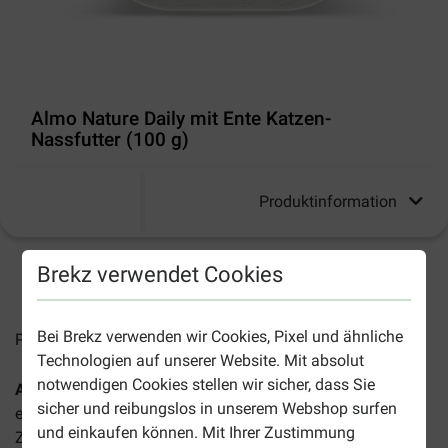
Almo Nature Daily mit Ente Katzen-
Nassfutter (100 g)
Produktinformation
Brekz verwendet Cookies
2-4 Arbeitstage, sofern nicht anders angegeben
Bei Brekz verwenden wir Cookies, Pixel und ähnliche
Preise inkl. MwSt zzgl.
Versandkosten
Technologien auf unserer Website. Mit absolut
notwendigen Cookies stellen wir sicher, dass Sie
Almo Nature Daily mit Ente Katzen-Nassfutter (100 g)
ist
sicher und reibungslos in unserem Webshop surfen
ein schmackhaftes und natürliches Futter, das mit frischen
und einkaufen können. Mit Ihrer Zustimmung
Zutaten zubereitet wird. Eine Pastete mit leckeren