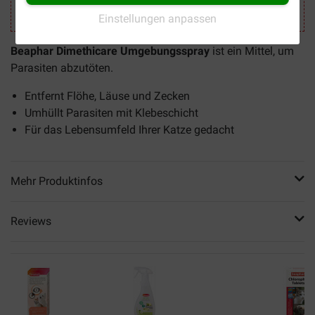
Einstellungen anpassen
Beaphar Dimethicare Umgebungsspray
ist ein Mittel, um
Parasiten abzutöten.
Entfernt Flöhe, Läuse und Zecken
Umhüllt Parasiten mit Klebeschicht
Für das Lebensumfeld Ihrer Katze gedacht
Mehr Produktinfos
Reviews