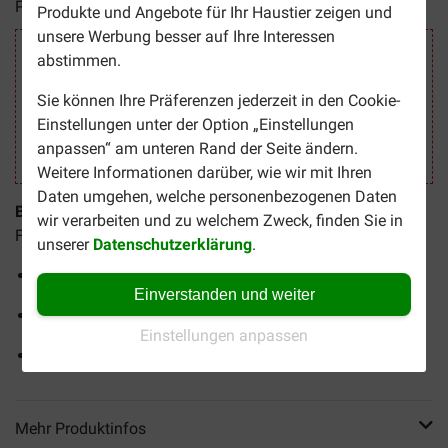
Preise inkl. MwSt zzgl.
Versandkosten
Produkte und Angebote für Ihr Haustier zeigen und
unsere Werbung besser auf Ihre Interessen
Sicher Einkaufen
abstimmen.
Sie können Ihre Präferenzen jederzeit in den Cookie-
Einstellungen unter der Option „Einstellungen
anpassen“ am unteren Rand der Seite ändern.
Weitere Informationen darüber, wie wir mit Ihren
Daten umgehen, welche personenbezogenen Daten
Beaphar Dimethicare Spray für Hund und Katze
macht
wir verarbeiten und zu welchem Zweck, finden Sie in
Flöhe, Zecken und andere Parasiten unschädlich.
unserer
Datenschutzerklärung
.
Geeignet für Hunde und Katzen ab 12 Wochen.
Einverstanden und weiter
Bildet einen klebrigen Film um Parasiten
Einstellungen anpassen
Enthält kein chemisches Insektizid
Mehr Produktinfos