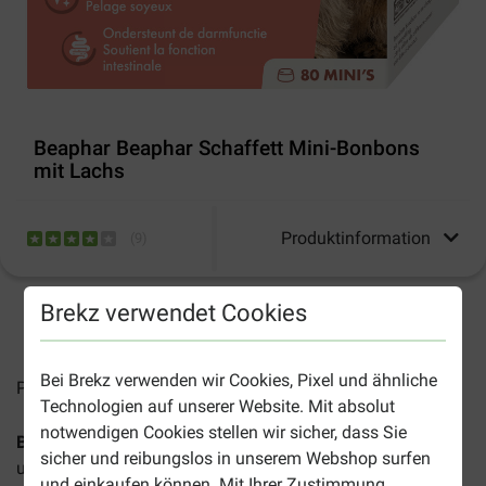
Beaphar Beaphar Schaffett Mini-Bonbons
mit Lachs
Produktinformation
(
9
)
Brekz verwendet Cookies
2-4 Arbeitstage, sofern nicht anders angegeben
Bei Brekz verwenden wir Cookies, Pixel und ähnliche
Preise inkl. MwSt zzgl.
Versandkosten
Technologien auf unserer Website. Mit absolut
notwendigen Cookies stellen wir sicher, dass Sie
Beaphar Schaffett Mini Bonbons mit Lachs
sind leckere
sicher und reibungslos in unserem Webshop surfen
und gesunde Bonbons für Hunde. Sie sorgen für ein
und einkaufen können. Mit Ihrer Zustimmung