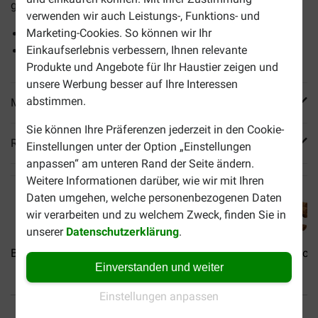
glänzendes Fell und fördern die Verdauung.
verwenden wir auch Leistungs-, Funktions- und
Marketing-Cookies. So können wir Ihr
Für gesunde Haut und glänzendes Fell
Einkaufserlebnis verbessern, Ihnen relevante
80 Bonbons pro Packung
Produkte und Angebote für Ihr Haustier zeigen und
unsere Werbung besser auf Ihre Interessen
abstimmen.
Mehr Produktinfos
Sie können Ihre Präferenzen jederzeit in den Cookie-
Reviews
Einstellungen unter der Option „Einstellungen
anpassen“ am unteren Rand der Seite ändern.
Weitere Informationen darüber, wie wir mit Ihren
Daten umgehen, welche personenbezogenen Daten
wir verarbeiten und zu welchem Zweck, finden Sie in
unserer
Datenschutzerklärung
.
Brekz Snacks - Pure...
Brekz Snacks - Pure...
Brekz Snacks 
Einverstanden und weiter
Einstellungen anpassen
Bis 30% günstiger
Sicher bezahlen