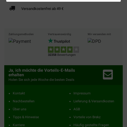
Versandkostenfrei ab 49 €
Zahlungsmethoden
Vertrauenswürdig
Wir versenden mit
32358
Bewertungen
Ja, ich möchte die Vorteils-E-Mails
erhalten
Holen Sie sich jede Woche die besten Deals
Kontakt
Impressum
Nachbestellen
Lieferung & Versandkosten
Über uns
AGB
Tipps & Hinweise
Vorteile von Brekz
Karriere
Häufig gestellte Fragen