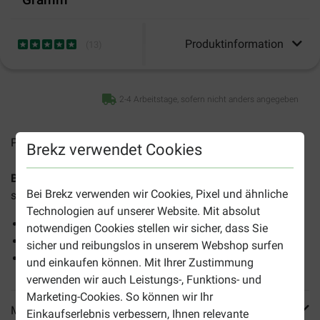
Produktinformation
(
13
)
2-4 Arbeitstage, sofern nicht anders angegeben
Preise inkl. MwSt zzgl.
Versandkosten
Brekz verwendet Cookies
Brekz Snacks - Getrocknete Lammwürste 250 Gramm
Bei Brekz verwenden wir Cookies, Pixel und ähnliche
sind leckere, leicht verdauliche Snacks für alle Hunde.
Technologien auf unserer Website. Mit absolut
100 % natürlich
notwendigen Cookies stellen wir sicher, dass Sie
Leicht verdauliche Belohnung
sicher und reibungslos in unserem Webshop surfen
Inhalt: 250 Gramm
und einkaufen können. Mit Ihrer Zustimmung
verwenden wir auch Leistungs-, Funktions- und
Marketing-Cookies. So können wir Ihr
Mehr Produktinfos
Einkaufserlebnis verbessern, Ihnen relevante