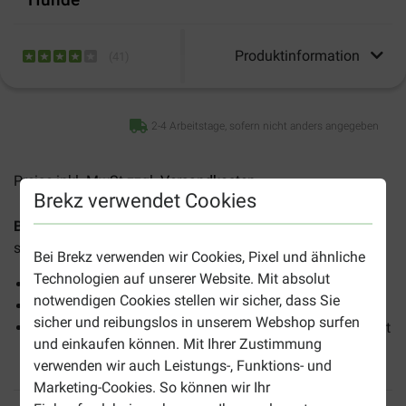
Produktinformation
(
41
)
2-4 Arbeitstage, sofern nicht anders angegeben
Preise inkl. MwSt zzgl.
Versandkosten
Brekz verwendet Cookies
Brekz Snacks - Ochsenziemer 15 cm für Hunde
eignet
sich als Leckerbissen für Hunde aller Rassen.
Bei Brekz verwenden wir Cookies, Pixel und ähnliche
Technologien auf unserer Website. Mit absolut
Herrliche Zwischenmahlzeit
notwendigen Cookies stellen wir sicher, dass Sie
Für langanhaltenden Kauspaß
sicher und reibungslos in unserem Webshop surfen
Unterstützt die Sauberkeit der Zähne und die Gesundheit
und einkaufen können. Mit Ihrer Zustimmung
des Zahnfleisches
verwenden wir auch Leistungs-, Funktions- und
Marketing-Cookies. So können wir Ihr