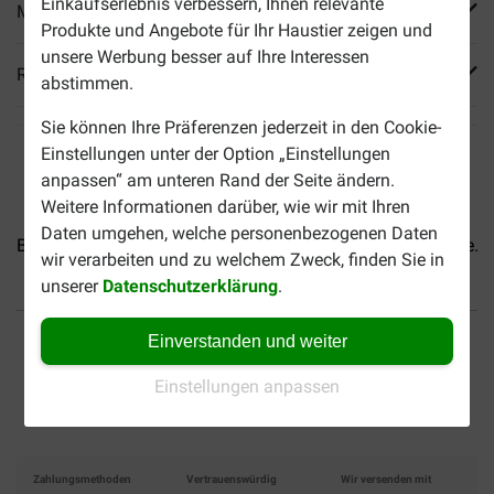
Einkaufserlebnis verbessern, Ihnen relevante
Mehr Produktinfos
Produkte und Angebote für Ihr Haustier zeigen und
unsere Werbung besser auf Ihre Interessen
Reviews
abstimmen.
Sie können Ihre Präferenzen jederzeit in den Cookie-
Einstellungen unter der Option „Einstellungen
anpassen“ am unteren Rand der Seite ändern.
Weitere Informationen darüber, wie wir mit Ihren
Daten umgehen, welche personenbezogenen Daten
Brekz Snacks - Pure Würste...
Brekz Snacks - Pure Würste...
wir verarbeiten und zu welchem Zweck, finden Sie in
unserer
Datenschutzerklärung
.
Bis 30% günstiger
Sicher bezahlen
Einverstanden und weiter
Versandkostenfrei ab 49 €
Einstellungen anpassen
Zahlungsmethoden
Vertrauenswürdig
Wir versenden mit