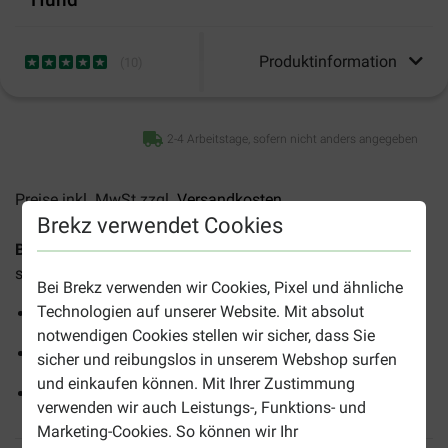
Produktinformation
(
10
)
2-4 Arbeitstage, sofern nicht anders angegeben
Preise inkl. MwSt zzgl.
Versandkosten
Brekz verwendet Cookies
Brekz Snacks - Lammdarm Spaghetti für den Hund
sind
schmackhafte Kausnacks für alle Hunde.
Bei Brekz verwenden wir Cookies, Pixel und ähnliche
Technologien auf unserer Website. Mit absolut
Kräftigen die Kaumuskulatur
notwendigen Cookies stellen wir sicher, dass Sie
Ideal als Snack
sicher und reibungslos in unserem Webshop surfen
und einkaufen können. Mit Ihrer Zustimmung
Natürliche Produkte
verwenden wir auch Leistungs-, Funktions- und
Marketing-Cookies. So können wir Ihr