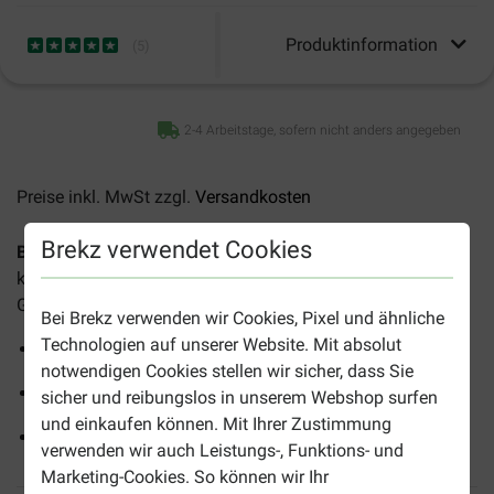
Produktinformation
(
5
)
2-4 Arbeitstage, sofern nicht anders angegeben
Preise inkl. MwSt zzgl.
Versandkosten
Brekz verwendet Cookies
Brekz Snacks - Rinderknöchel für den Hund
ist ein
köstlicher natürlicher Snack für Hunde aller Rassen und
Grössen.
Bei Brekz verwenden wir Cookies, Pixel und ähnliche
Technologien auf unserer Website. Mit absolut
Natürliches Produkt
notwendigen Cookies stellen wir sicher, dass Sie
Leckerbissen für alle Hunde
sicher und reibungslos in unserem Webshop surfen
und einkaufen können. Mit Ihrer Zustimmung
Für ein lang anhaltendes Kauvergnügen
verwenden wir auch Leistungs-, Funktions- und
Marketing-Cookies. So können wir Ihr