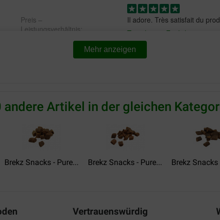
Preis –
Il adore. Très satisfait du prod
Leistungsverhältnis:
Translate to English
rdelig.
Mehr anzeigen
Client
26-12-2019
 andere Artikel in der gleichen Kategor
ès correct.
Bon produit , pas le préféré 
Translate to English
Brekz Snacks - Pure...
Brekz Snacks - Pure...
Brekz Snacks -
ghyslaine laheurte
08-10-2018
kken . Die ik ook altijd hier
très bons produits a recomm
oden
Vertrauenswürdig
Translate to English