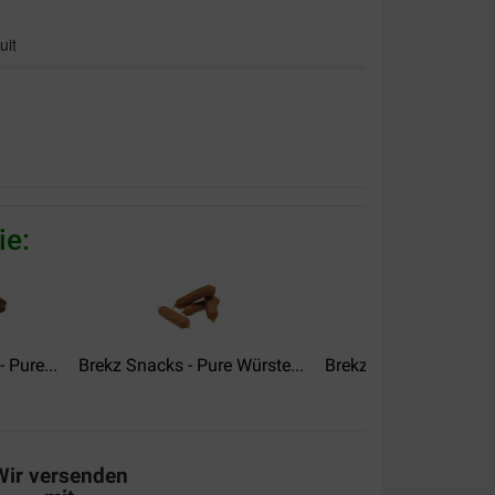
uit
ie:
de mon chien.
 Pure...
Brekz Snacks - Pure Würste...
Brekz Snacks - Pure W
ander
Wir versenden