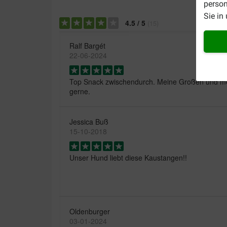
person
Sie in
4.5
/
5
(
15
)
Ralf Bargét
22-06-2024
Top Snack zwischendurch. Meine Großen und me
gerne.
Jessica Buß
15-10-2018
Unser Hund liebt diese Kaustangen!!
Oldenburger
03-01-2024