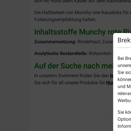
sich Ihr Hund beim Kauen auf dem Kaumaterial z
Die Haltbarkeit von Munchy rote Kausticks für
Fütterungsempfehlung halten.
Inhaltsstoffe Munchy rote R
Brek
Zusammensetzung:
Rinderhaut, Zusatz: Leben
Analytische Bestandteile:
Rohprotein 20%, Roh
Bei Br
Auf der Suche nach mehr?
unsere
Sie si
In unserem Sortiment finden Sie den
leckeren 
können
Sie sich für all unsere Produkte für
Hunde
?
und Ma
releva
Werbun
Sie kö
Option
Inform