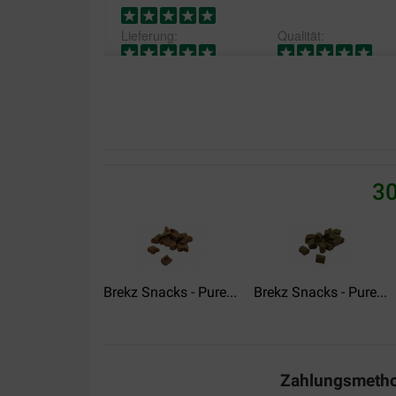
Lieferung:
Qualität:
Onze hond alleen deze staafjes. Zijn hier erg voo
Translate to English
François BALCON
17-08-2020
30
mon chien aime bien ces bâtonnets et le prix et tr
Translate to English
Brekz Snacks - Pure...
Brekz Snacks - Pure...
irma
30-12-2018
Prima staafjes meebesteld met de gebruikelijke bro
Zahlungsmeth
bestel