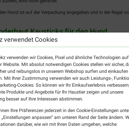
uzieht, wird nicht gehaftet.
 den Hund ist auf der Verpackung angegeben und in der Regel v
inderhaut Kausticks für den Hund
z verwendet Cookies
smittelfarbe .
fett 8%, Rohasche 3%, Rohfaser 3%, Feuchtigkeit 16%.
ekz verwenden wir Cookies, Pixel und ähnliche Technologien auf
r Website. Mit absolut notwendigen Cookies stellen wir sicher, 
cher und reibungslos in unserem Webshop surfen und einkaufen
Mix
von Munchy. Die Sticks bestehen auch aus Rinderhaut und si
. Mit Ihrer Zustimmung verwenden wir auch Leistungs-, Funktio
rketing-Cookies. So können wir Ihr Einkaufserlebnis verbessern
nte Produkte und Angebote für Ihr Haustier zeigen und unsere
g besser auf Ihre Interessen abstimmen.
nnen Ihre Präferenzen jederzeit in den Cookie-Einstellungen unte
 „Einstellungen anpassen“ am unteren Rand der Seite ändern. W
ationen darüber, wie wir mit Ihren Daten umgehen, welche