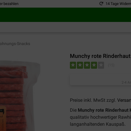
er bezahlen
14 Tage Widerr
ohnungs-Snacks
Munchy rote Rinderhaut
(
15
)
2-4 A
Preise inkl. MwSt zzgl.
Versa
Die
Munchy rote Rinderhaut 
qualitativ hochwertiger Rawhid
langanhaltenden Kauspaß.