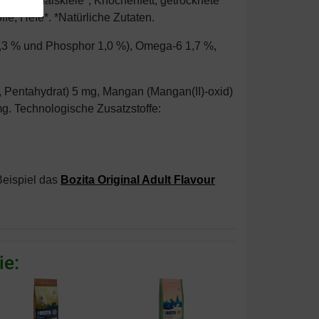
Mais*, Maiskleie*, Knochenfett, getrocknete
fe, Hefe*. *Natürliche Zutaten.
1,3 % und Phosphor 1,0 %), Omega-6 1,7 %,
t, Pentahydrat) 5 mg, Mangan (Mangan(II)-oxid)
mg. Technologische Zusatzstoffe:
Beispiel das
Bozita Original Adult Flavour
ie: