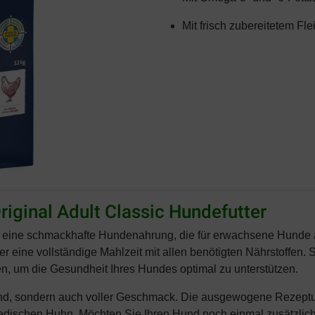
Mit frisch zubereitetem F
riginal Adult Classic Hundefutter
t eine schmackhafte Hundenahrung, die für erwachsene Hunde a
ner eine vollständige Mahlzeit mit allen benötigten Nährstoffen. 
n, um die Gesundheit Ihres Hundes optimal zu unterstützen.
sund, sondern auch voller Geschmack. Die ausgewogene Rezeptur 
wedischen Huhn. Möchten Sie Ihren Hund noch einmal zusätzli