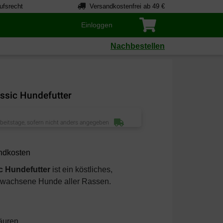
ufsrecht
Versandkostenfrei ab 49 €
Einloggen
Nachbestellen
assic Hundefutter
rbeitstage, sofern nicht anders angegeben
ndkosten
ic Hundefutter
ist ein köstliches,
gewachsene Hunde aller Rassen.
äuren