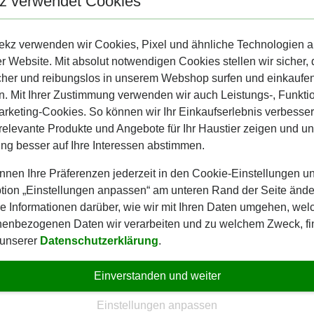
z verwendet Cookies
gliche Futtermenge (g)
ekz verwenden wir Cookies, Pixel und ähnliche Technologien a
r Website. Mit absolut notwendigen Cookies stellen wir sicher,
cher und reibungslos in unserem Webshop surfen und einkaufe
. Mit Ihrer Zustimmung verwenden wir auch Leistungs-, Funkti
rketing-Cookies. So können wir Ihr Einkaufserlebnis verbesser
5
relevante Produkte und Angebote für Ihr Haustier zeigen und u
0
g besser auf Ihre Interessen abstimmen.
5
nnen Ihre Präferenzen jederzeit in den Cookie-Einstellungen un
tion „Einstellungen anpassen“ am unteren Rand der Seite ände
5
e Informationen darüber, wie wir mit Ihren Daten umgehen, wel
nenbezogenen Daten wir verarbeiten und zu welchem Zweck, f
5
 unserer
Datenschutzerklärung
.
0
Einverstanden und weiter
t Classic
Einstellungen anpassen