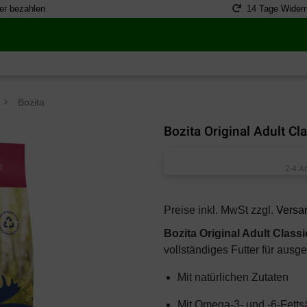
er bezahlen
14 Tage Widerr
>
Bozita
Bozita Original Adult Cl
2-4 A
Preise inkl. MwSt zzgl.
Versa
Bozita Original Adult Class
vollständiges Futter für aus
Mit natürlichen Zutaten
Mit Omega-3- und -6-Fetts