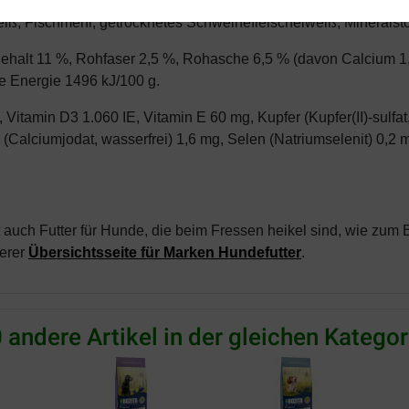
Hühnerprotein 15 %, frisch zubereitetes Huhn 10 %), Weizen*, 
eiß, Fischmehl, getrocknetes Schweinefleischeiweiß, Mineralstof
ehalt 11 %, Rohfaser 2,5 %, Rohasche 6,5 % (davon Calcium 
e Energie 1496 kJ/100 g.
 Vitamin D3 1.060 IE, Vitamin E 60 mg, Kupfer (Kupfer(II)-sulfa
 (Calciumjodat, wasserfrei) 1,6 mg, Selen (Natriumselenit) 0,2 
t auch Futter für Hunde, die beim Fressen heikel sind, wie zum 
serer
Übersichtsseite für Marken Hundefutter
.
 andere Artikel in der gleichen Kategor