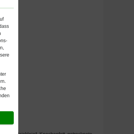
uf
 dass
n
ons-
n,
nsere
ter
rn.
che
inden