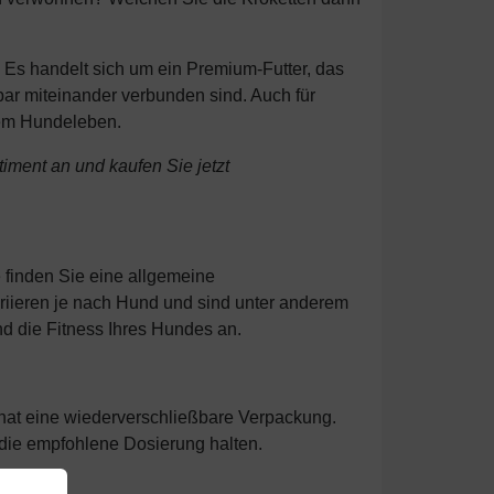
. Es handelt sich um ein Premium-Futter, das
ar miteinander verbunden sind. Auch für
nem Hundeleben.
timent an und kaufen Sie jetzt
 finden Sie eine allgemeine
riieren je nach Hund und sind unter anderem
d die Fitness Ihres Hundes an.
 hat eine wiederverschließbare Verpackung.
 die empfohlene Dosierung halten.