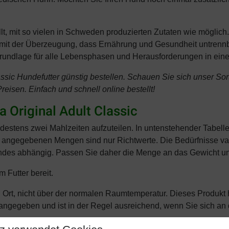
lt, mit so vielen in Schweden produzierten Zutaten wie möglich
 mit der Überzeugung, dass Ernährung und Gesundheit untrennb
 Grundlage für alle Lebensphasen und Herausforderungen in ei
ssic Hundefutter günstig bestellen. Schauen Sie sich unser Sor
eisen. Einfach und schnell online bestellt!
 Original Adult Classic
destens zwei Mahlzeiten aufzuteilen. In untenstehender Tabelle
le angegebenen Mengen sind nur Richtwerte. Die Bedürfnisse va
Hundes abhängig. Passen Sie daher die Menge an das Gewicht un
 Futter bereit.
 Ort, nicht über der normalen Raumtemperatur. Dieses Produkt
 angegeben und ist in der Regel ausreichend, wenn Sie sich an