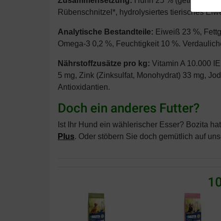
Zusammensetzung:
Huhn 25 % (getrocknetes 
Rübenschnitzel*, hydrolysiertes tierisches Eiw
Analytische Bestandteile:
Eiweiß 23 %, Fettg
Omega-3 0,2 %, Feuchtigkeit 10 %. Verdaulich
Nährstoffzusätze pro kg:
Vitamin A 10.000 IE,
5 mg, Zink (Zinksulfat, Monohydrat) 33 mg, Jod
Antioxidantien.
Doch ein anderes Futter?
Ist Ihr Hund ein wählerischer Esser? Bozita ha
Plus
. Oder stöbern Sie doch gemütlich auf un
10