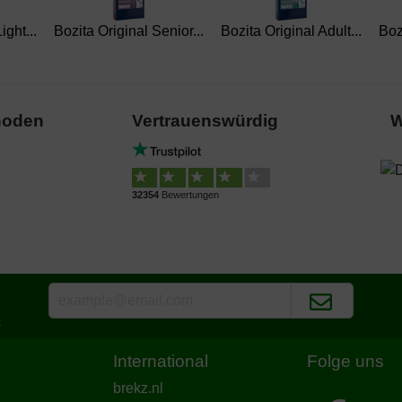
ight...
Bozita Original Senior...
Bozita Original Adult...
Boz
hoden
Vertrauenswürdig
W
32354
Bewertungen
s
International
Folge uns
brekz.nl