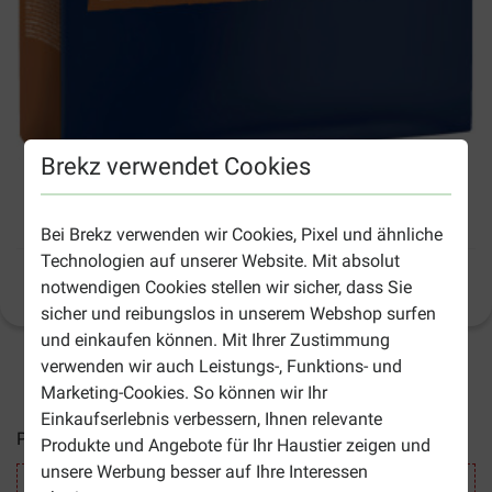
Brekz verwendet Cookies
Bozita Original Puppy & Junior Hundefutter
Bei Brekz verwenden wir Cookies, Pixel und ähnliche
Technologien auf unserer Website. Mit absolut
Produktinformation
notwendigen Cookies stellen wir sicher, dass Sie
sicher und reibungslos in unserem Webshop surfen
und einkaufen können. Mit Ihrer Zustimmung
verwenden wir auch Leistungs-, Funktions- und
2-4 Arbeitstage, sofern nicht anders angegeben
Marketing-Cookies. So können wir Ihr
Einkaufserlebnis verbessern, Ihnen relevante
Preise inkl. MwSt zzgl.
Versandkosten
Produkte und Angebote für Ihr Haustier zeigen und
unsere Werbung besser auf Ihre Interessen
BITTE BEACHTE: '3 kg' mindestens haltbar bis