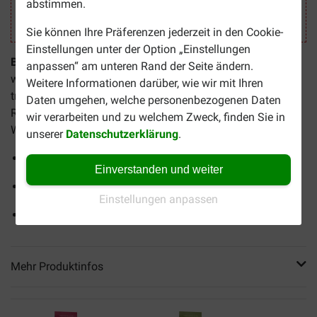
abstimmen.
08-2026
Sie können Ihre Präferenzen jederzeit in den Cookie-
Einstellungen unter der Option „Einstellungen
Bozita Original Puppy & Junior Hundefutter
ist ein
anpassen“ am unteren Rand der Seite ändern.
weizenfreies Alleinfuttermittel für Welpen, Junghunde und
Weitere Informationen darüber, wie wir mit Ihren
trächtige oder säugende Hündinnen. Diese ausgewogene
Daten umgehen, welche personenbezogenen Daten
Rezeptur bietet alles, was Ihr Vierbeiner für ein gesundes
wir verarbeiten und zu welchem Zweck, finden Sie in
Wachstum braucht.
unserer
Datenschutzerklärung
.
Hochwertige Proteine
Einverstanden und weiter
Unterstützt das Immunsystem
Einstellungen anpassen
FOS für eine ausgewogene Darmflora
Mehr Produktinfos