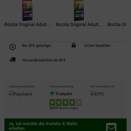
Bozita Original Adult...
Bozita Original Adult...
Bozita Origi
Bis 30% günstiger
Sicher bezahlen
Versandkostenfrei ab 49 €
Zahlungsmethoden
Vertrauenswürdig
Wir versenden mit
32373
Bewertungen
Ja, ich möchte die Vorteils-E-Mails
erhalten