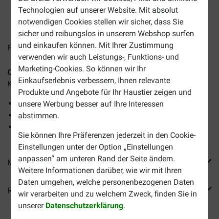
Technologien auf unserer Website. Mit absolut
3-5 Arbeitstage, sofern nicht anders angegeben
notwendigen Cookies stellen wir sicher, dass Sie
sicher und reibungslos in unserem Webshop surfen
und einkaufen können. Mit Ihrer Zustimmung
Preise inkl. MwSt zzgl.
Versandkosten
verwenden wir auch Leistungs-, Funktions- und
Marketing-Cookies. So können wir Ihr
Catisfactions mit Lachs
sind köstliche Leckerli für Ihre
Einkaufserlebnis verbessern, Ihnen relevante
Katze.
Produkte und Angebote für Ihr Haustier zeigen und
Proteinreich
unsere Werbung besser auf Ihre Interessen
Knusprige Kissen mit weicher Füllung
abstimmen.
Maxi Pack 180 Gramm
Sie können Ihre Präferenzen jederzeit in den Cookie-
Einstellungen unter der Option „Einstellungen
anpassen“ am unteren Rand der Seite ändern.
Mehr Produktinfos
Weitere Informationen darüber, wie wir mit Ihren
Daten umgehen, welche personenbezogenen Daten
Reviews
wir verarbeiten und zu welchem Zweck, finden Sie in
unserer
Datenschutzerklärung
.