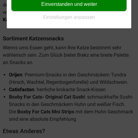
Einverstanden und weiter
der Hauptmahlzeit an die Snackmenge an. Auch verkaufen
wir Snacks für Katzen mit Übergewicht:
Clinic FDS
Einstellungen anpassen
Katzensnack
Sortiment Katzensnacks
Wenns ums Essen geht, kann Ihre Katze bestimmt sehr
wählerisch sein. Zum Glück bietet Brekz eine breite Palette
an Snacks an.
Orijen
: Premium-Snacks in den Geschmäckern Tundra
(Hirsch, Wachtel, Regenbogenforelle) und Wildschwein.
Catisfacton
: herrliche krokante Snack-Kissen
Boxby For Cats- Original Cat Sushi
: schmackhafte Sushi-
Snacks in den Geschmäckern Huhn und weißer Fisch.
Die
Boxby For Cats Mni Strips
mit dem Huhn Geschmack
sind eine absolute Empfehlung
Etwas Anderes?