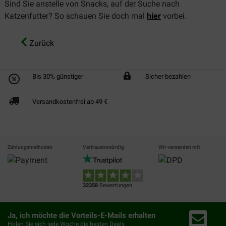
Sind Sie anstelle von Snacks, auf der Suche nach
Katzenfutter? So schauen Sie doch mal
hier
vorbei.
Zurück
Bis 30% günstiger
Sicher bezahlen
Versandkostenfrei ab 49 €
Zahlungsmethoden
Vertrauenswürdig
Wir versenden mit
32358
Bewertungen
Ja, ich möchte die Vorteils-E-Mails erhalten
Holen Sie sich jede Woche die besten Deals