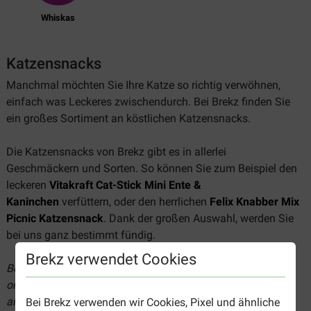
Whiskas
Katzensnacks
Manchmal möchten Sie Ihre Katze so richtig verwöhnen,
einfach was Leckeres zwischendurch. Bei Brekz finden Sie
ein großes Sortiment an köstlichen Katzensnacks.
Die Katzensnacks von Brekz gibt es in allerlei
Geschmäckern und Sorten. So können Sie zum Beispiel den
leckeren
Vitakraft Cat-Stick Mini Ente &
Kaninchen
verfüttern, oder den herrlichen
Felix Knabber Mix
Picnic Katzensnack
. Dank der großen Auswahl, werden Sie
bei uns ganz bestimmt fündig.
Brekz verwendet Cookies
Bei Brekz können Sie die leckersten Katzensnacks günstig
online bestellen. Schauen Sie sich schnell unsere Angebote
an.
Bei Brekz verwenden wir Cookies, Pixel und ähnliche