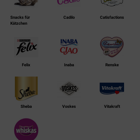
Snacks für
Cadilo
Catisfactions
Kätzchen
Felix
Inaba
Renske
Sheba
Voskes
Vitakraft