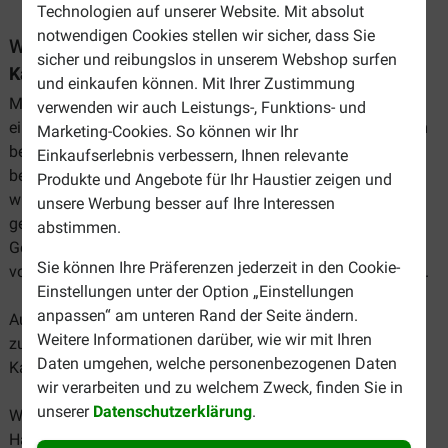
Technologien auf unserer Website. Mit absolut
notwendigen Cookies stellen wir sicher, dass Sie
Warum Katzensnacks? Und welche?
sicher und reibungslos in unserem Webshop surfen
Katzensnacks - gesund snacken
und einkaufen können. Mit Ihrer Zustimmung
Möchten Sie auch ab und zu Ihre Katze verwöhnen mit
verwenden wir auch Leistungs-, Funktions- und
einem Stückchen Huhn oder Nachtisch? Dies lassen Sie am
Marketing-Cookies. So können wir Ihr
besten! Besser können Sie geeignete Katzensnacks
Einkaufserlebnis verbessern, Ihnen relevante
besorgen und Ihre Katze hiermit verwöhnen. Katzensnacks
Produkte und Angebote für Ihr Haustier zeigen und
wurden nämlich speziell für Katzen entwickelt. Diese sind
unsere Werbung besser auf Ihre Interessen
gesünder und helfen darüber hinaus bei der
abstimmen.
Gebissreinigung. So gibt es zum Beispiel Snacks
Sie können Ihre Präferenzen jederzeit in den Cookie-
von
Whiskas
, welche Zahnstein und Zahnbelag vermindern.
Einstellungen unter der Option „Einstellungen
anpassen“ am unteren Rand der Seite ändern.
Auch haben wir Snacks mit hinzugefügten Vitaminen, wie
Weitere Informationen darüber, wie wir mit Ihren
zum Beispiel von
Sanal
, im Angebot. So können Sie Ihre
Daten umgehen, welche personenbezogenen Daten
Katze gleich doppelt Gutes tun!
wir verarbeiten und zu welchem Zweck, finden Sie in
unserer
Datenschutzerklärung
.
Wir empfehlen, die Snacks als Ergänzung zur
Hauptmahlzeit zu geben. Bitte passen Sie auch die Menge