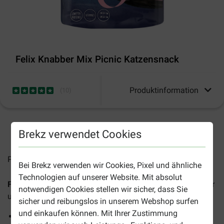
Felix Knabber Mix Picnic Katzensnack
Produktinformation
(
10
)
2-4 Arbeitstage, sofern nicht anders angegeben
Brekz verwendet Cookies
Preise inkl. MwSt zzgl.
Versandkosten
Bei Brekz verwenden wir Cookies, Pixel und ähnliche
Technologien auf unserer Website. Mit absolut
Felix Knabber Mix Picnic Katzensnack
ist ein hochwertiger
notwendigen Cookies stellen wir sicher, dass Sie
und leckerer Snack für Ihre Katze.
sicher und reibungslos in unserem Webshop surfen
und einkaufen können. Mit Ihrer Zustimmung
Mit Truthan-, Huhn- und Käsegeschmack