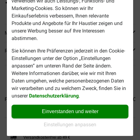
verwenden wir auch Leistungs-, Funktions- und
Mit wichtigen Vitaminen, Proteinen & Omega-6
Marketing-Cookies. So können wir Ihr
Fettsäuren
Einkaufserlebnis verbessern, Ihnen relevante
Produkte und Angebote für Ihr Haustier zeigen und
unsere Werbung besser auf Ihre Interessen
Mehr Produktinfos
abstimmen.
Reviews
Sie können Ihre Präferenzen jederzeit in den Cookie-
Einstellungen unter der Option „Einstellungen
anpassen“ am unteren Rand der Seite ändern.
Weitere Informationen darüber, wie wir mit Ihren
Daten umgehen, welche personenbezogenen Daten
wir verarbeiten und zu welchem Zweck, finden Sie in
unserer
Datenschutzerklärung
.
Felix Knabber Mix Original...
Felix Knabber Mix...
Felix Cri
Einverstanden und weiter
Bis 30% günstiger
Sicher bezahlen
Einstellungen anpassen
Versandkostenfrei ab 49 €