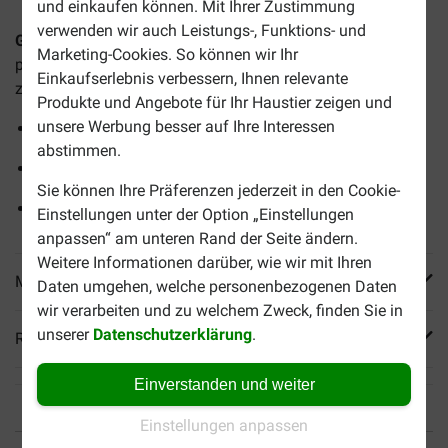
und einkaufen können. Mit Ihrer Zustimmung
verwenden wir auch Leistungs-, Funktions- und
Garvo Futter für Eichhörnchen
ist ein vollständiges
Marketing-Cookies. So können wir Ihr
pflanzliches Futter, das extra für Eichhörnchen
Einkaufserlebnis verbessern, Ihnen relevante
zusammengestellt wurde.
Produkte und Angebote für Ihr Haustier zeigen und
unsere Werbung besser auf Ihre Interessen
Komplett pflanzliches Futter
abstimmen.
Für Eichhörnchen, die auf Besuch kommen
Sie können Ihre Präferenzen jederzeit in den Cookie-
Mit zugesetzten Vitaminen und Mineralstoffen
Einstellungen unter der Option „Einstellungen
anpassen“ am unteren Rand der Seite ändern.
Weitere Informationen darüber, wie wir mit Ihren
Mehr Produktinfos
Daten umgehen, welche personenbezogenen Daten
wir verarbeiten und zu welchem Zweck, finden Sie in
unserer
Datenschutzerklärung
.
Reviews
Einverstanden und weiter
Einstellungen anpassen
Bis 30% günstiger
Sicher bezahlen