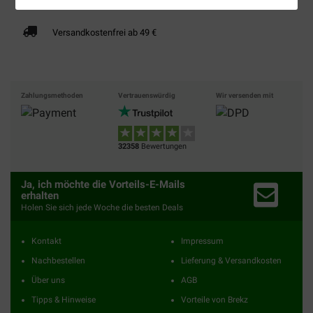
Versandkostenfrei ab 49 €
Zahlungsmethoden
Vertrauenswürdig
Wir versenden mit
32358
Bewertungen
Ja, ich möchte die Vorteils-E-Mails
erhalten
Holen Sie sich jede Woche die besten Deals
Kontakt
Impressum
Nachbestellen
Lieferung & Versandkosten
Über uns
AGB
Tipps & Hinweise
Vorteile von Brekz