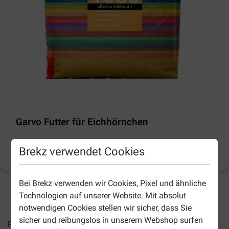
Garvo Futter für Eichhörnchen
Brekz verwendet Cookies
Produktinformation
(
21
)
Bei Brekz verwenden wir Cookies, Pixel und ähnliche
2-4 Arbeitstage, sofern nicht anders angegeben
Technologien auf unserer Website. Mit absolut
notwendigen Cookies stellen wir sicher, dass Sie
sicher und reibungslos in unserem Webshop surfen
Preise inkl. MwSt zzgl.
Versandkosten