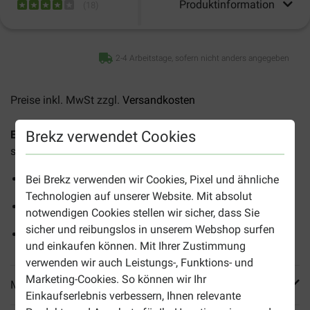
Produktinformation
(
18
)
2-4 Arbeitstage, sofern nicht anders angegeben
Preise inkl. MwSt zzgl.
Versandkosten
Brekz verwendet Cookies
Erdnüsse für Vögel
sind Erdnüsse mit Schale und eignen
sich zur Fütterung von Wild- und Gartenvögeln.
Nahrhaft für Gartenvögel
Bei Brekz verwenden wir Cookies, Pixel und ähnliche
Technologien auf unserer Website. Mit absolut
Auch zum Basteln von Erdnussgirlanden
notwendigen Cookies stellen wir sicher, dass Sie
sicher und reibungslos in unserem Webshop surfen
Unverarbeitet
und einkaufen können. Mit Ihrer Zustimmung
verwenden wir auch Leistungs-, Funktions- und
Marketing-Cookies. So können wir Ihr
Mehr Produktinfos
Einkaufserlebnis verbessern, Ihnen relevante