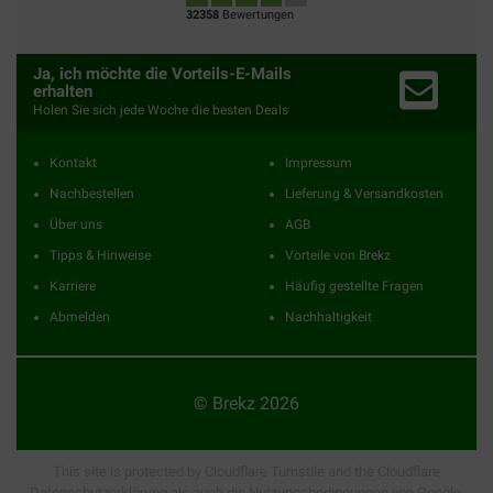
32358
Bewertungen
Ja, ich möchte die Vorteils-E-Mails
erhalten
Holen Sie sich jede Woche die besten Deals
Kontakt
Impressum
Nachbestellen
Lieferung & Versandkosten
Über uns
AGB
Tipps & Hinweise
Vorteile von Brekz
Karriere
Häufig gestellte Fragen
Abmelden
Nachhaltigkeit
© Brekz 2026
This site is protected by Cloudflare Turnstile and the Cloudflare
Datenschutzerklärung
als auch die
Nutzungsbedingungen
von Google.