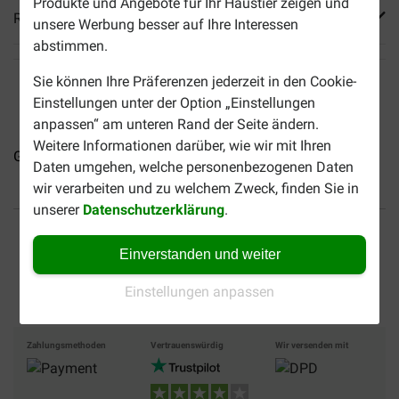
Produkte und Angebote für Ihr Haustier zeigen und
Reviews
unsere Werbung besser auf Ihre Interessen
abstimmen.
Sie können Ihre Präferenzen jederzeit in den Cookie-
Einstellungen unter der Option „Einstellungen
anpassen“ am unteren Rand der Seite ändern.
Weitere Informationen darüber, wie wir mit Ihren
Geschälte Erdnüsse
Daten umgehen, welche personenbezogenen Daten
wir verarbeiten und zu welchem Zweck, finden Sie in
unserer
Datenschutzerklärung
.
Bis 30% günstiger
Sicher bezahlen
Einverstanden und weiter
Versandkostenfrei ab 49 €
Einstellungen anpassen
Zahlungsmethoden
Vertrauenswürdig
Wir versenden mit