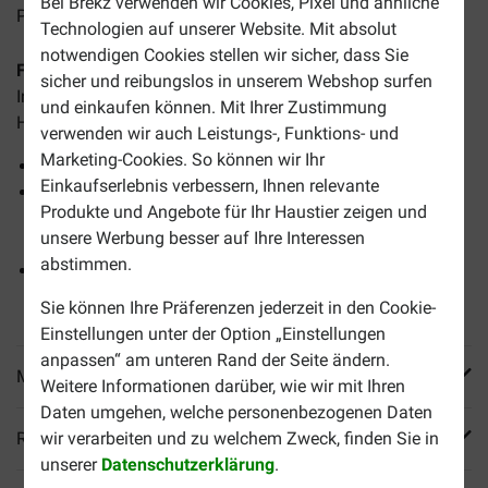
Bei Brekz verwenden wir Cookies, Pixel und ähnliche
Preise inkl. MwSt zzgl.
Versandkosten
Technologien auf unserer Website. Mit absolut
notwendigen Cookies stellen wir sicher, dass Sie
Farmfood HE Classic Hundefutter
enthält alle wichtigen
sicher und reibungslos in unserem Webshop surfen
Inhaltsstoffe für eine optimale Ernährung aller
und einkaufen können. Mit Ihrer Zustimmung
Hunderassen, mit einem hohen Energiewert
verwenden wir auch Leistungs-, Funktions- und
Marketing-Cookies. So können wir Ihr
100% natürliche Inhaltsstoffe
Einkaufserlebnis verbessern, Ihnen relevante
Enthält keine Farbstoffe, Aromastoffe, Antioxidantien,
Produkte und Angebote für Ihr Haustier zeigen und
chemische Zusatzstoffe, Emulgatoren oder
unsere Werbung besser auf Ihre Interessen
Konservierungsmittel
abstimmen.
Reine Rohstoffe, optimale Verwertbarkeit & einen hohen
Brennwert
Sie können Ihre Präferenzen jederzeit in den Cookie-
Einstellungen unter der Option „Einstellungen
anpassen“ am unteren Rand der Seite ändern.
Mehr Produktinfos
Weitere Informationen darüber, wie wir mit Ihren
Daten umgehen, welche personenbezogenen Daten
Reviews
wir verarbeiten und zu welchem Zweck, finden Sie in
unserer
Datenschutzerklärung
.