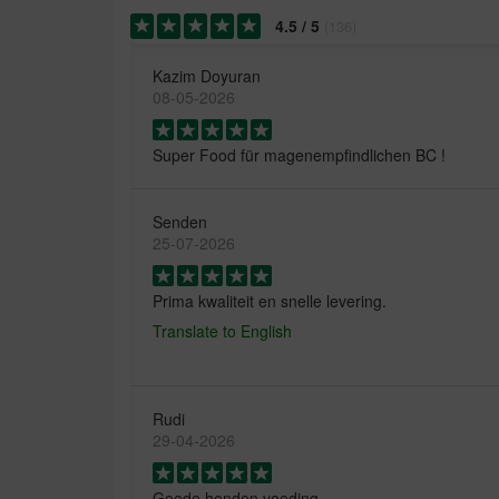
4.5
/
5
(
136
)
Kazim Doyuran
08-05-2026
Super Food für magenempfindlichen BC !
Senden
25-07-2026
Prima kwaliteit en snelle levering.
Translate to English
Rudi
29-04-2026
Goede honden voeding