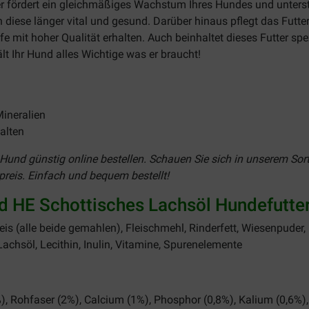
 fördert ein gleichmäßiges Wachstum Ihres Hundes und unterst
n diese länger vital und gesund. Darüber hinaus pflegt das Futter
ffe mit hoher Qualität erhalten. Auch beinhaltet dieses Futter sp
lt Ihr Hund alles Wichtige was er braucht!
Mineralien
halten
n Hund günstig online bestellen. Schauen Sie sich in unserem So
reis. Einfach und bequem bestellt!
HE Schottisches Lachsöl Hundefutte
s (alle beide gemahlen), Fleischmehl, Rinderfett, Wiesenpuder, B
chsöl, Lecithin, Inulin, Vitamine, Spurenelemente
), Rohfaser (2%), Calcium (1%), Phosphor (0,8%), Kalium (0,6%)