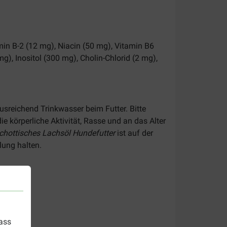
min B-2 (12 mg), Niacin (50 mg), Vitamin B6
g), Inositol (300 mg), Cholin-Chlorid (2 mg),
ausreichend Trinkwasser beim Futter. Bitte
e körperliche Aktivität, Rasse und an das Alter
hottisches Lachsöl Hundefutter
ist auf der
lung halten.
dass