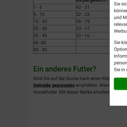
Körpergewicht /Tag
Sie si
1 - 5
42 - 31
können
5 - 10
32 - 23
und Ma
10 - 20
26 - 19
releva
20 - 30
23 - 17
Werbun
30 - 40
22 - 16
Sie kö
40 -50
-
Option
50 - 90
-
Inform
person
Ein anderes Futter?
Sie in
Sind Sie auf der Suche nach einer Alternative
Getreide gepresstes
empfehlen. Wenn Sie auf d
Hundefutter. Mit dieser Marke erhalten Sie zu e