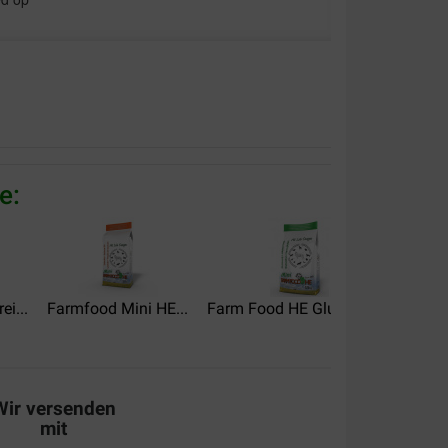
e:
i...
Farmfood Mini HE...
Farm Food HE Glutenfrei...
Farm
Wir versenden
mit