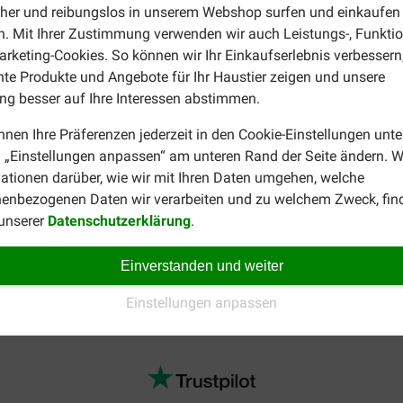
Körpergewicht /Tag
Körpergewicht /Tag
cher und reibungslos in unserem Webshop surfen und einkaufen
31 - 20
20
. Mit Ihrer Zustimmung verwenden wir auch Leistungs-, Funktio
23 - 15
15
rketing-Cookies. So können wir Ihr Einkaufserlebnis verbessern
19 - 12
12
nte Produkte und Angebote für Ihr Haustier zeigen und unsere
17 - 11
11
g besser auf Ihre Interessen abstimmen.
16 - 10
10
nnen Ihre Präferenzen jederzeit in den Cookie-Einstellungen unte
15 - 9
9
 „Einstellungen anpassen“ am unteren Rand der Seite ändern. W
-
8
ationen darüber, wie wir mit Ihren Daten umgehen, welche
enbezogenen Daten wir verarbeiten und zu welchem Zweck, fin
 unserer
Datenschutzerklärung
.
 zu Farmfood Mini HE Schottisches Lachsöl Hundefutter? So kön
Einverstanden und weiter
er Suche nach einer preiswerteren Alternative zu kaltgepresst
inem guten Preis.
Einstellungen anpassen