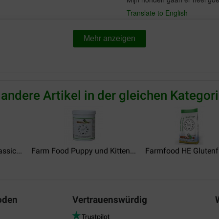
Translate to English
Mehr anzeigen
Maria Sophia
29-04-2026
prima voer
Translate to English
 andere Artikel in der gleichen Kategori
E De Vries
29-04-2026
ssic...
Farm Food Puppy und Kitten...
Farmfood HE Glutenfre
Goed betaalbaar hondenvoer
Translate to English
oden
Vertrauenswürdig