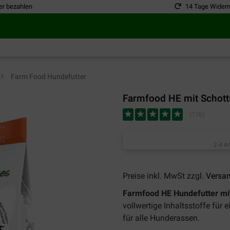
er bezahlen
14 Tage Widerr
>
Farm Food Hundefutter
Farmfood HE mit Schott
(
136
)
2-4 A
Preise inkl. MwSt zzgl.
Versa
Farmfood HE Hundefutter mi
vollwertige Inhaltsstoffe für
für alle Hunderassen.