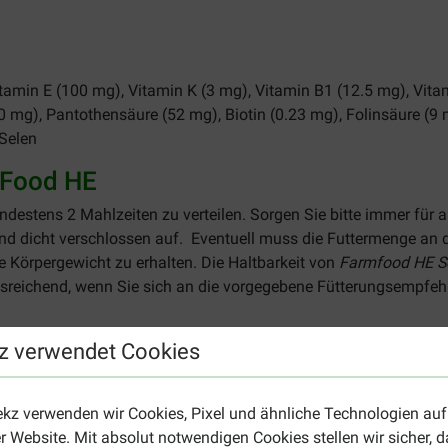
Vitamin E (100 mg), Vitamin K (3 mg), Vitamin B1 (12.5 mg), Vita
 mg), Pantothensäure (52 mg), Biotin (0.23 mg), Folinsäure (9 m
 Selen
mFood HE
ndestens 2 Mahlzeiten zu verteilen. Sorgen Sie bitte immer für 
d dicht verschlossen auf. ​Eventuell muss die Futtermenge an di
 Körpergewicht zu erhalten. Die Haltbarkeit von
Farmfood HE Sc
reichend, wenn Sie sich an die vorgegebene Fütterungsempfeh
Schottisches Lachsöl Hundefutter
z verwendet Cookies
Halberwachsene bis
Erwachsene Hunde
erwachsene Hunde
ekz verwenden wir Cookies, Pixel und ähnliche Technologien auf
Gramm pro kg
Gramm pro kg
r Website. Mit absolut notwendigen Cookies stellen wir sicher, 