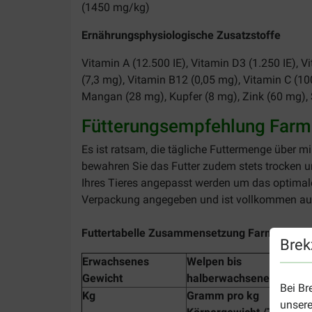
(1450 mg/kg)
Ernährungsphysiologische Zusatzstoffe
Vitamin A (12.500 IE), Vitamin D3 (1.250 IE), 
(7,3 mg), Vitamin B12 (0,05 mg), Vitamin C (100
Mangan (28 mg), Kupfer (8 mg), Zink (60 mg),
Fütterungsempfehlung Far
Es ist ratsam, die tägliche Futtermenge über mi
bewahren Sie das Futter zudem stets trocken un
Ihres Tieres angepasst werden um das optimale
Verpackung angegeben und ist vollkommen aus
Futtertabelle Zusammensetzung Farmfood HE 
Brek
Erwachsenes
Welpen bis
Gewicht
halberwachsene Hunde
Bei Br
Kg
Gramm pro kg
unsere