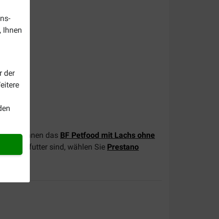
ns-
, Ihnen
r der
eitere
den
nen wir Ihnen das
BF Petfood mit Lachs ohne
em Hundefutter sind, wählen Sie
Prestano