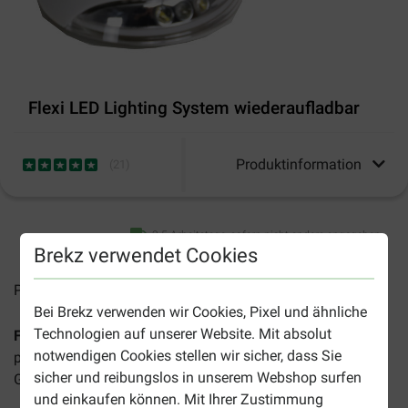
Flexi LED Lighting System wiederaufladbar
Produktinformation
(
21
)
3-5 Arbeitstage, sofern nicht anders angegeben
Brekz verwendet Cookies
Preise inkl. MwSt zzgl.
Versandkosten
Bei Brekz verwenden wir Cookies, Pixel und ähnliche
Technologien auf unserer Website. Mit absolut
Flexi LED Lighting System wiederaufladbar
ist eine
notwendigen Cookies stellen wir sicher, dass Sie
praktische Lampe für Ihre Spaziergänge im Dunkeln.
sicher und reibungslos in unserem Webshop surfen
Geeignet für alle Flexi-Leinen in den Größen S bis L.
und einkaufen können. Mit Ihrer Zustimmung