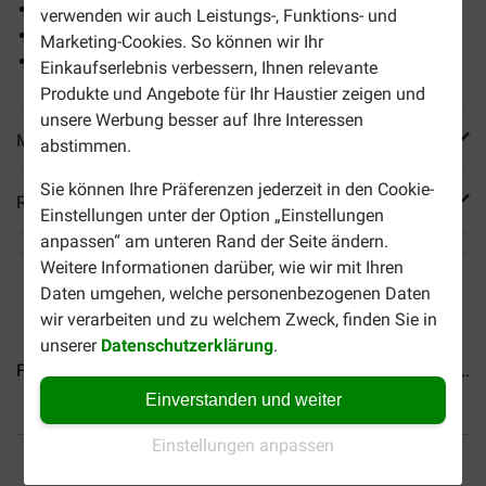
Lieferung mit USB-Kabel
verwenden wir auch Leistungs-, Funktions- und
Geringes Gewicht
Marketing-Cookies. So können wir Ihr
Keine Batterie erforderlich
Einkaufserlebnis verbessern, Ihnen relevante
Produkte und Angebote für Ihr Haustier zeigen und
unsere Werbung besser auf Ihre Interessen
Mehr Produktinfos
abstimmen.
Sie können Ihre Präferenzen jederzeit in den Cookie-
Reviews
Einstellungen unter der Option „Einstellungen
anpassen“ am unteren Rand der Seite ändern.
Weitere Informationen darüber, wie wir mit Ihren
Daten umgehen, welche personenbezogenen Daten
wir verarbeiten und zu welchem Zweck, finden Sie in
unserer
Datenschutzerklärung
.
Flexi Giant Neon L...
Flexi Multibox
Flexi New Classic L...
Einverstanden und weiter
Einstellungen anpassen
Bis 30% günstiger
Sicher bezahlen