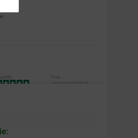
d .
alität:
Preis –
Leistungsverhältnis:
 hondenriem. Wil je je hond de ruimte geven
e lijn houden. Dan is dit de hondenriem die je
ie: