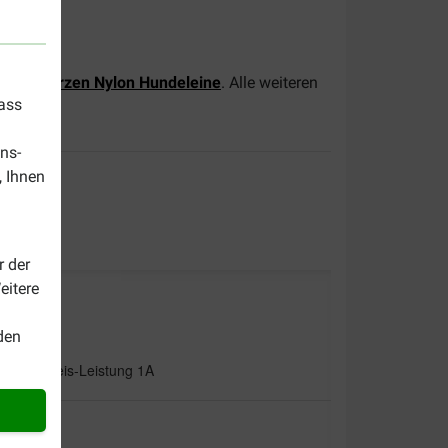
er
Schwarzen Nylon Hundeleine
. Alle weiteren
dass
ns-
, Ihnen
r der
eitere
den
tze !!! Preis-Leistung 1A