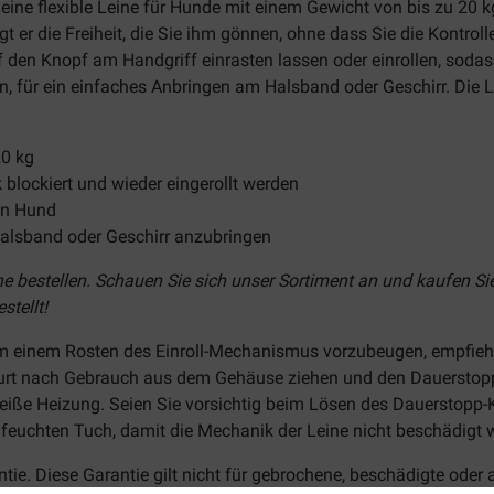
t eine flexible Leine für Hunde mit einem Gewicht von bis zu 20 k
er die Freiheit, die Sie ihm gönnen, ohne dass Sie die Kontrolle 
den Knopf am Handgriff einrasten lassen oder einrollen, sodass 
n, für ein einfaches Anbringen am Halsband oder Geschirr. Die
.
20 kg
 blockiert und wieder eingerollt werden
ren Hund
alsband oder Geschirr anzubringen
e bestellen. Schauen Sie sich unser Sortiment an und kaufen Sie
stellt!
m einem Rosten des Einroll-Mechanismus vorzubeugen, empfiehlt 
Gurt nach Gebrauch aus dem Gehäuse ziehen und den Dauerstopp 
 heiße Heizung. Seien Sie vorsichtig beim Lösen des Dauerstopp
feuchten Tuch, damit die Mechanik der Leine nicht beschädigt w
antie. Diese Garantie gilt nicht für gebrochene, beschädigte oder