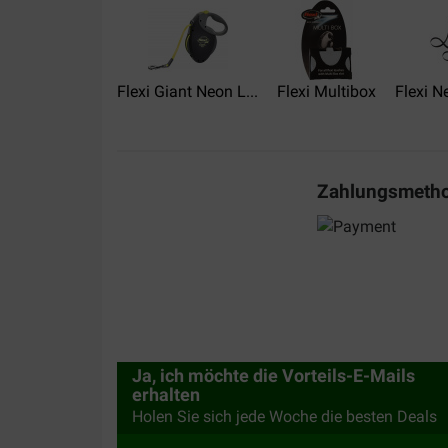
22-06-2023
Kan bedst lide at det er en line, så den er helt i t
Translate to English
Flexi Giant Neon L...
Flexi Multibox
Flexi N
Zahlungsmeth
Eddy Verhaeghen
25-09-2022
Handig voor plaatsen waar de hond veilig kan snu
Translate to English
Ja, ich möchte die Vorteils-E-Mails
erhalten
Holen Sie sich jede Woche die besten Deals