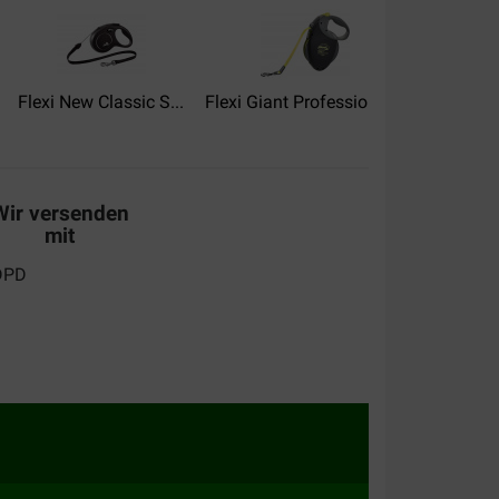
alität:
Preis –
Leistungsverhältnis:
Flexi New Classic S...
Flexi Giant Professional...
Flexi LED
Wir versenden
mit
iemen maar de flexi classic 8 meter gaat snel