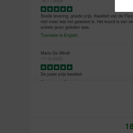
18-11-2024
Snelle levering, goede prijs. Kwaliteit van de Flex
niet meer wat het geweest is. Het koord is van vee
enkele jaren geleden was.
Translate to English
Mario De Windt
17-10-2023
De juiste prijs kwaliteit
Translate to English
18
Kurt Villadsen