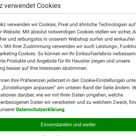
nderen Missbrauch verursacht wurden.
z verwendet Cookies
ekz verwenden wir Cookies, Pixel und ähnliche Technologien auf
 Produkt, z.B. einer festen Laufleine? Schauen Sie dann nach d
r Website. Mit absolut notwendigen Cookies stellen wir sicher, 
Seite
Leinen
.
cher und reibungslos in unserem Webshop surfen und einkaufen
. Mit Ihrer Zustimmung verwenden wir auch Leistungs-, Funktio
rketing-Cookies. So können wir Ihr Einkaufserlebnis verbessern
nte Produkte und Angebote für Ihr Haustier zeigen und unsere
g besser auf Ihre Interessen abstimmen.
nnen Ihre Präferenzen jederzeit in den Cookie-Einstellungen unte
 „Einstellungen anpassen“ am unteren Rand der Seite ändern. W
Anna Rohmann
ationen darüber, wie wir mit Ihren Daten umgehen, welche
24-10-2018
enbezogenen Daten wir verarbeiten und zu welchem Zweck, fin
 unserer
Datenschutzerklärung
.
Bewährte Qualität. Einfach Spi
Einverstanden und weiter
Bente