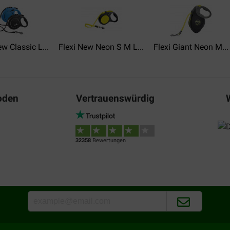
09-02-2023
op
Lieferung:
Qu
ew Classic L...
Flexi New Neon S M L...
Flexi Giant Neon M...
Flexi is altijd gewoon goed.
Translate to English
oden
Vertrauenswürdig
Iris Bennema
13-01-2019
ffelen.
Het zijn hele fijne, handige r
32358
Bewertungen
kapot.
Translate to English