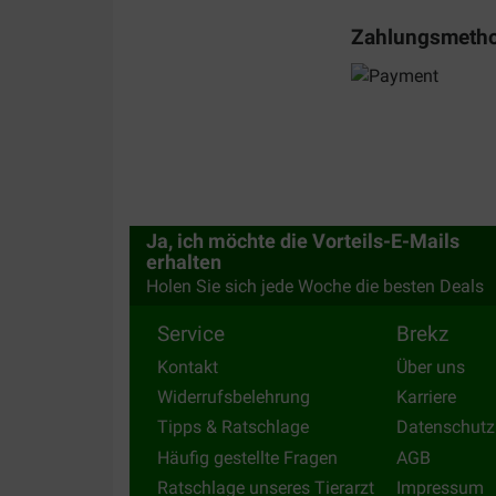
Topper voor onderweg
Zahlungsmeth
Translate to English
Dominiek DEBRABANDERE
28-06-2019
Nooit ontvangen
Translate to English
Ja, ich möchte die Vorteils-E-Mails
erhalten
Holen Sie sich jede Woche die besten Deals
Service
Brekz
Kontakt
Über uns
Widerrufsbelehrung
Karriere
Tipps & Ratschlage
Datenschutz
Häufig gestellte Fragen
AGB
Ratschlage unseres Tierarzt
Impressum