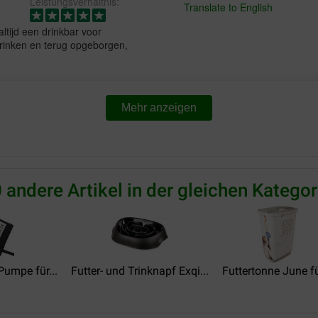
Leistungsverhältnis:
Translate to English
ltijd een drinkbar voor
rinken en terug opgeborgen,
Mehr anzeigen
marleen hoet
16-11-2020
Preis –
prima, naar wens
Leistungsverhältnis:
 andere Artikel in der gleichen Kategor
Translate to English
a 2 weken
umpe für...
Futter- und Trinknapf Exqi...
Futtertonne June für
H Soons
15-07-2019