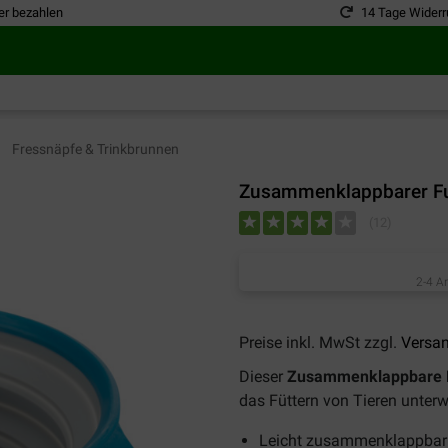
er bezahlen
14 Tage Widerr
Fressnäpfe & Trinkbrunnen
Zusammenklappbarer Fut
(
12
)
2-4 A
Preise inkl. MwSt zzgl.
Versa
Dieser
Zusammenklappbare Fu
das Füttern von Tieren unterw
Leicht zusammenklappbar