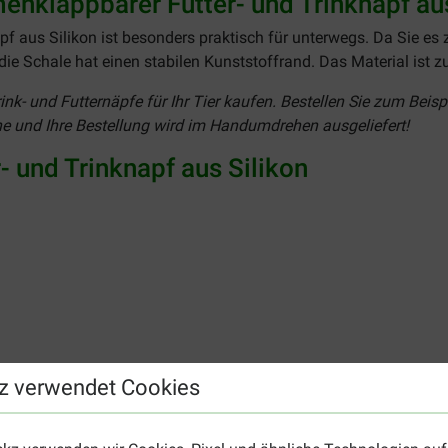
nklappbarer Futter- und Trinknapf aus
f aus Silikon ist besonders praktisch für unterwegs. Da Sie 
 die Schale hat einen stabilen Kunststoffrand. Das Material ist z
ink- und Futternäpfe für Ihr Tier kaufen. Bestellen Sie zum Be
ne und Ihre Bestellung wird im Handumdrehen ausgeliefert!
 und Trinknapf aus Silikon
f Duo Dinner Grafa
. Werfen Sie einen Blick auf unser umfangr
z verwendet Cookies
r gerne mit dazu!