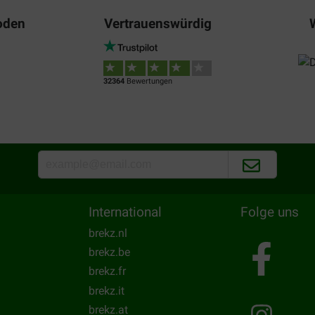
Goed product, valt helaas kle
oden
Vertrauenswürdig
Translate to English
béatrice
01-09-2018
32364
Bewertungen
Super rapport qualité prix Co
Translate to English
International
Folge uns
brekz.nl
brekz.be
brekz.fr
brekz.it
brekz.at