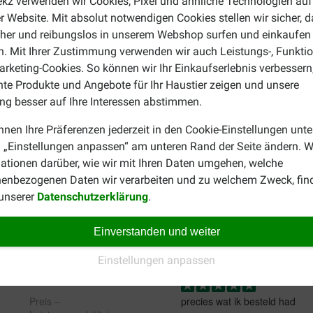
ekz verwenden wir Cookies, Pixel und ähnliche Technologien auf
r Website. Mit absolut notwendigen Cookies stellen wir sicher, 
cher und reibungslos in unserem Webshop surfen und einkaufen
. Mit Ihrer Zustimmung verwenden wir auch Leistungs-, Funktio
rketing-Cookies. So können wir Ihr Einkaufserlebnis verbessern
nte Produkte und Angebote für Ihr Haustier zeigen und unsere
Sanya
g besser auf Ihre Interessen abstimmen.
18-08-2025
nnen Ihre Präferenzen jederzeit in den Cookie-Einstellungen unte
 „Einstellungen anpassen“ am unteren Rand der Seite ändern. W
Preis –
Good for a big dog, fits 1 liter
Leistungsverhältnis:
ationen darüber, wie wir mit Ihren Daten umgehen, welche
Translate to English
enbezogenen Daten wir verarbeiten und zu welchem Zweck, fin
 unserer
Datenschutzerklärung
.
Einverstanden und weiter
jaenen
Einstellungen anpassen
03-05-2022
Preis –
precies wat ik besteld had