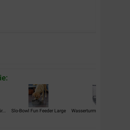
ie:
...
Slo-Bowl Fun Feeder Large
Wasserturm Fred für Hunde