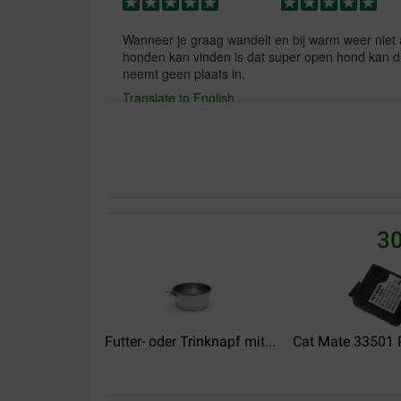
Wanneer je graag wandelt en bij warm weer niet a
honden kan vinden is dat super open hond kan d
neemt geen plaats in.
Translate to English
Marieke
07-10-2021
Lieferung:
Qualität:
30
Product prima maar kreeg mijn bestelling pas n
Translate to English
Futter- oder Trinknapf mit...
Cat Mate 33501 P
Emmily Moens
12-11-2019