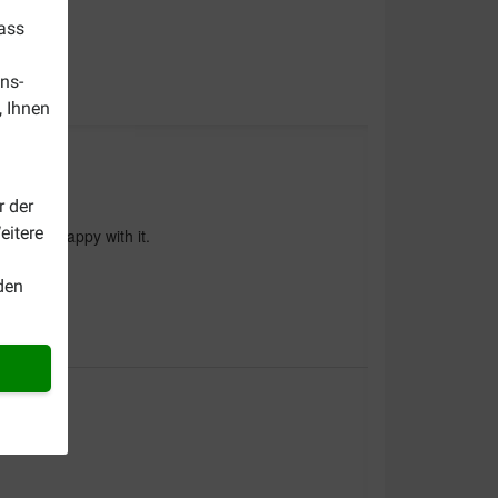
dass
ns-
, Ihnen
r der
eitere
. We are happy with it.
den