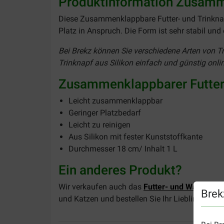
Produktinformation Zusamme
Diese Zusammenklappbare Futter- und Trinknap
Platz in Anspruch. Die Form ist sehr stabil und
Bei Brekz können Sie verschiedene Arten von Tr
Trinknapf aus Silikon einfach und günstig onli
Zusammenklappbarer Futter-
Leicht zusammenklappbar
Geringer Platzbedarf
Leicht zu reinigen
Aus Silikon mit fester Kunststoffkante
Durchmesser 18 cm/ Inhalt 1 L
Ein anderes Produkt?
Wir verkaufen auch das
Futter- und Wassernap
Brek
und Katzen und bestellen Sie Ihr Lieblingsfutte