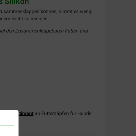
 Silikon
es zusammenklappen können, nimmt es wenig
udem leicht zu reinigen.
ispiel den Zusammenklappbaren Futter- und
eiches
Sortiment
an Futternäpfen für Hunde