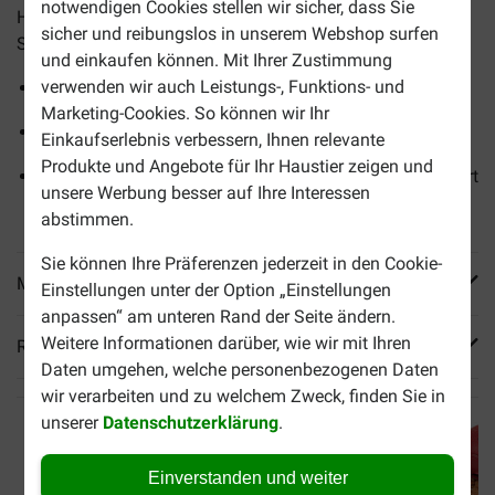
notwendigen Cookies stellen wir sicher, dass Sie
Hunde. Perfekt zum Füllen mit cremigem Nassfutter und
sicher und reibungslos in unserem Webshop surfen
Snacks.
und einkaufen können. Mit Ihrer Zustimmung
verwenden wir auch Leistungs-, Funktions- und
Hergestellt aus sicherem TPR, ohne giftige Stoffe
Marketing-Cookies. So können wir Ihr
Abmessungen: 20x20 cm
Einkaufserlebnis verbessern, Ihnen relevante
Produkte und Angebote für Ihr Haustier zeigen und
Reinigung mit der Hand, kann im Gefrierschrank gelagert
unsere Werbung besser auf Ihre Interessen
werden
abstimmen.
Sie können Ihre Präferenzen jederzeit in den Cookie-
Mehr Produktinfos
Einstellungen unter der Option „Einstellungen
anpassen“ am unteren Rand der Seite ändern.
Weitere Informationen darüber, wie wir mit Ihren
Reviews
Daten umgehen, welche personenbezogenen Daten
wir verarbeiten und zu welchem Zweck, finden Sie in
unserer
Datenschutzerklärung
.
Einverstanden und weiter