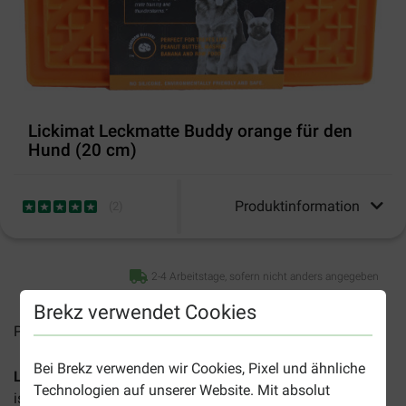
Lickimat Leckmatte Buddy orange für den
Hund (20 cm)
Produktinformation
(
2
)
2-4 Arbeitstage, sofern nicht anders angegeben
Brekz verwendet Cookies
Preise inkl. MwSt zzgl.
Versandkosten
Bei Brekz verwenden wir Cookies, Pixel und ähnliche
Lickimat Leckmatte Buddy orange für den Hund (20 cm
)
Technologien auf unserer Website. Mit absolut
ist eine Schleckmatte für Welpen, kleine und mittelgroße