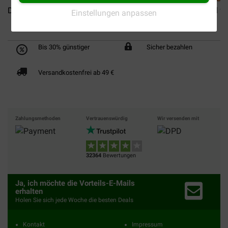
Dummy 500 Gramm für Hunde
Hundepfeife
Snackball fü
Einstellungen anpassen
Bis 30% günstiger
Sicher bezahlen
Versandkostenfrei ab 49 €
Zahlungsmethoden
Vertrauenswürdig
Wir versenden mit
32364
Bewertungen
Ja, ich möchte die Vorteils-E-Mails
erhalten
Holen Sie sich jede Woche die besten Deals
Kontakt
Impressum