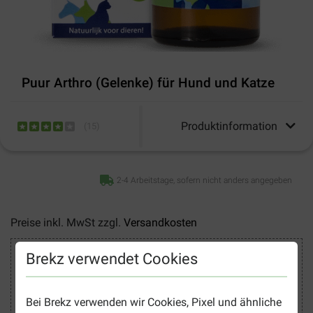
Puur Arthro (Gelenke) für Hund und Katze
Produktinformation
(
15
)
2-4 Arbeitstage, sofern nicht anders angegeben
Preise inkl. MwSt zzgl.
Versandkosten
Sicher Einkaufen
Brekz verwendet Cookies
Bei Brekz verwenden wir Cookies, Pixel und ähnliche