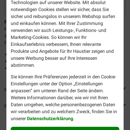
Technologien auf unserer Website. Mit absolut
notwendigen Cookies stellen wir sicher, dass Sie
sicher und reibungslos in unserem Webshop surfen
Puur Arthro (Gelenke) für Hund und Katze
ist geeignet für
und einkaufen können. Mit Ihrer Zustimmung
Hunde und Katzen mit Gelenkbeschwerden. Es unterstützt
verwenden wir auch Leistungs-, Funktions- und
die Gelenke, hat eine schmerzlindernde Wirkung und sorgt
Marketing-Cookies. So können wir Ihr
für einen gesunden Bewegungsapparat.
Einkaufserlebnis verbessern, Ihnen relevante
Produkte und Angebote für Ihr Haustier zeigen und
Zur Unterstützung der Gelenke
unsere Werbung besser auf Ihre Interessen
Geeignet für Hunde und Katzen
abstimmen.
Flüssiges Nahrungsergänzungsmittel
Sie können Ihre Präferenzen jederzeit in den Cookie-
Einstellungen unter der Option „Einstellungen
Mehr Produktinfos
anpassen“ am unteren Rand der Seite ändern.
Weitere Informationen darüber, wie wir mit Ihren
Daten umgehen, welche personenbezogenen Daten
Reviews
wir verarbeiten und zu welchem Zweck, finden Sie in
unserer
Datenschutzerklärung
.