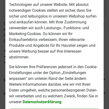
Technologien auf unserer Website. Mit absolut
notwendigen Cookies stellen wir sicher, dass Sie
sicher und reibungslos in unserem Webshop surfen
und einkaufen können. Mit Ihrer Zustimmung
Die
Puur Omega-3 Kapseln für Hunde und Katzen
sind ein
verwenden wir auch Leistungs-, Funktions- und
ergänzendes Futtermittel. Sie unterstützen die
Marketing-Cookies. So können wir Ihr
Gesunderhaltung von Herz, Immunsystem, Fell, Haut und
Einkaufserlebnis verbessern, Ihnen relevante
Darm.
Produkte und Angebote für Ihr Haustier zeigen und
Gesundheitsfördernd
unsere Werbung besser auf Ihre Interessen
Einfache Verabreichung
abstimmen.
Enthält Fischöl
Sie können Ihre Präferenzen jederzeit in den Cookie-
Einstellungen unter der Option „Einstellungen
anpassen“ am unteren Rand der Seite ändern.
Mehr Produktinfos
Weitere Informationen darüber, wie wir mit Ihren
Daten umgehen, welche personenbezogenen Daten
Reviews
wir verarbeiten und zu welchem Zweck, finden Sie in
unserer
Datenschutzerklärung
.