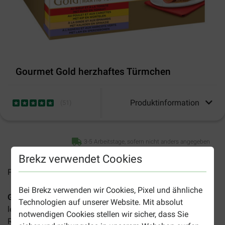
Gourmet Gold herzhaftes Türmchen
Produktinformation
(
51
)
3-5 Arbeitstage, sofern nicht anders angegeben
Brekz verwendet Cookies
Preise inkl. MwSt zzgl.
Versandkosten
Bei Brekz verwenden wir Cookies, Pixel und ähnliche
Gourmet Gold 8er Pack herzaftes Türmchen
ist ein
Technologien auf unserer Website. Mit absolut
leckeres Nassfutter für erwachsene Katzen. Feine
notwendigen Cookies stellen wir sicher, dass Sie
Rindfleischstücke, Huhn und andere köstliche