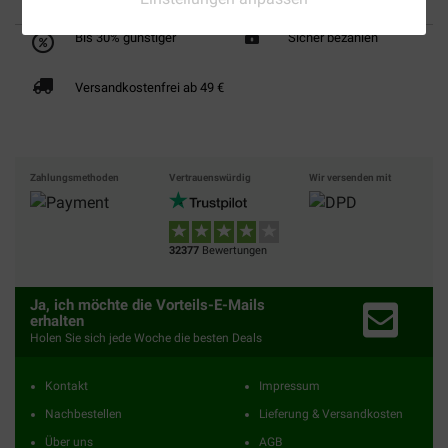
Bis 30% günstiger
Sicher bezahlen
Versandkostenfrei ab 49 €
Zahlungsmethoden
Vertrauenswürdig
Wir versenden mit
32377
Bewertungen
Ja, ich möchte die Vorteils-E-Mails
erhalten
Holen Sie sich jede Woche die besten Deals
Kontakt
Impressum
Nachbestellen
Lieferung & Versandkosten
Über uns
AGB