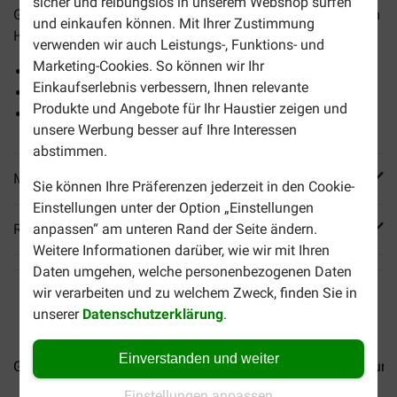
sicher und reibungslos in unserem Webshop surfen
Geschmacksrichtungen mit köstlichem Gemüse und einem
und einkaufen können. Mit Ihrer Zustimmung
Hauch von Sauce, serviert als Turm.
verwenden wir auch Leistungs-, Funktions- und
Marketing-Cookies. So können wir Ihr
Nassfutter.
Einkaufserlebnis verbessern, Ihnen relevante
Vier Geschmacksrichtungen mit einer köstlichen Sauce.
Produkte und Angebote für Ihr Haustier zeigen und
Feine Fleischstücke.
unsere Werbung besser auf Ihre Interessen
abstimmen.
Mehr Produktinfos
Sie können Ihre Präferenzen jederzeit in den Cookie-
Einstellungen unter der Option „Einstellungen
Reviews
anpassen“ am unteren Rand der Seite ändern.
Weitere Informationen darüber, wie wir mit Ihren
Daten umgehen, welche personenbezogenen Daten
wir verarbeiten und zu welchem Zweck, finden Sie in
unserer
Datenschutzerklärung
.
Einverstanden und weiter
Gourmet Gold Luxe Mix...
Gourmet Gold Mousse...
Gourme
Einstellungen anpassen